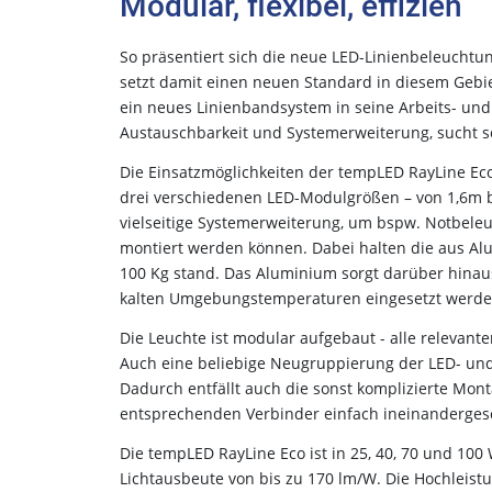
Modular, flexibel, effizien
So präsentiert sich die neue LED-Linienbeleuch
setzt damit einen neuen Standard in diesem Gebiet
ein neues Linienbandsystem in seine Arbeits- und 
Austauschbarkeit und Systemerweiterung, sucht s
Die Einsatzmöglichkeiten der tempLED RayLine Eco 
drei verschiedenen LED-Modulgrößen – von 1,6m bi
vielseitige Systemerweiterung, um bspw. Notbele
montiert werden können. Dabei halten die aus Alu
100 Kg stand. Das Aluminium sorgt darüber hinau
kalten Umgebungstemperaturen eingesetzt werden 
Die Leuchte ist modular aufgebaut - alle relevan
Auch eine beliebige Neugruppierung der LED- und B
Dadurch entfällt auch die sonst komplizierte Mo
entsprechenden Verbinder einfach ineinanderges
Die tempLED RayLine Eco ist in 25, 40, 70 und 100 
Lichtausbeute von bis zu 170 lm/W. Die Hochleistun