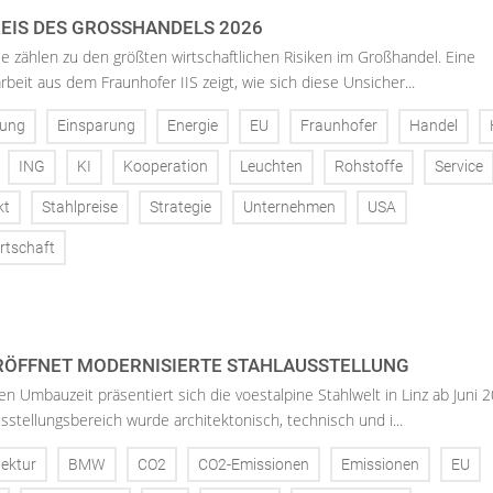
IS DES GROSSHANDELS 2026
ise zählen zu den größten wirtschaftlichen Risiken im Großhandel. Eine
beit aus dem Fraunhofer IIS zeigt, wie sich diese Unsicher...
nung
Einsparung
Energie
EU
Fraunhofer
Handel
ING
KI
Kooperation
Leuchten
Rohstoffe
Service
kt
Stahlpreise
Strategie
Unternehmen
USA
rtschaft
RÖFFNET MODERNISIERTE STAHLAUSSTELLUNG
 Umbauzeit präsentiert sich die voestalpine Stahlwelt in Linz ab Juni 
stellungsbereich wurde architektonisch, technisch und i...
tektur
BMW
CO2
CO2-Emissionen
Emissionen
EU