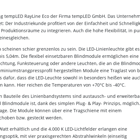
tung tempLED RayLine Eco der Firma tempLED GmbH. Das Unterneh
: Der Industriekunde profitiert von der Einfachheit und Schnelligk
Produktionsräume zu integrieren. Auch die hohe Flexibilität, in pu
einesgleichen.
scheinen schier grenzenlos zu sein. Die LED-Linienleuchte gibt es
s 5,04m. Die flexibel einsetzbaren Blindmodule ermöglichen eine
uchtung, Funksteuerung oder andere Leuchten, die an die Blindmo
miniumstrangpressprofil hergestellten Module eine Traglast von b
s dafür, dass die LED-Leuchte sowohl in besonders heißen wie auc
kann. Hier reichen die Temperaturen von +70°C bis -40°C.
ten Bauteile des Linienbandsystems sind austausch- und erweiterba
lindmodule ist, dank des simplen Plug- & Play- Prinzips, möglich
ntage. Die Module können über eine Tragschiene mit einem
choben bzw. gesteckt werden.
Watt erhältlich und die 4.000 K LED-Lichtfelder erlangen eine
gsoptik, mit vier praxisgerechten Abstrahlwinkeln (einseitig