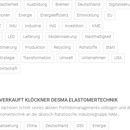
ssicherheit
Ausbildung
Bremen
Deutschland
Digitalisier
ionen
Energie
Energieeffizienz
Entwicklung
EU
Z
IMU
Industrie
ING
Investition
KME
LED
Lieferung
Modernisierung
Nachhaltigkeit
timierung
Produktion
Recycling
Rohstoffe
Stahl
Strategie
Transformation
Umwelt
Unternehmen
USA
Wirtschaft
 VERKAUFT KLÖCKNER DESMA ELASTOMERTECHNIK
nächsten Schritt seines aktiven Portfoliomanagements vollzogen und d
tomertechnik an die deutsch-französische Industriegruppe NAM...
atisierung
China
Deutschland
DSV
Energie