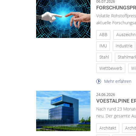
06.07.2026
FORSCHUNGSPRE
Volatile Rohstoffpre
aktuelle Forschungsar
ABB
Auszeich
IMU
Industrie
Stahl
Stahlmar
Wettbewerb
Wi
Mehr erfahren
24.06.2026
VOESTALPINE E
Nach rund 23 Monaten
neu. Der gesamte Aus
Architekt
Archi