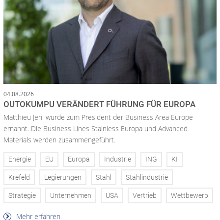
04.08.2026
OUTOKUMPU VERÄNDERT FÜHRUNG FÜR EUROPA
Matthieu Jehl wurde zum President der Business Area Europe
ernannt. Die Business Lines Stainless Europa und Advanced
Materials werden zusammengeführt.
Energie
EU
Europa
Industrie
ING
KI
Krefeld
Legierungen
Stahl
Stahlindustrie
Strategie
Unternehmen
USA
Vertrieb
Wettbewerb
Mehr erfahren