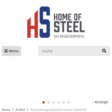
S
Menü
- Anzeige -
Home
Artikel
thyssenkrupp bekommt neuen Stahlchef