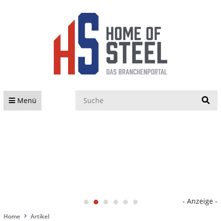
S
Menü
- Anzeige -
Home
Artikel