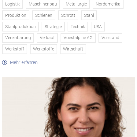
Logistik
Maschinenbau
Metallurgie
Nordamerika
Produktion
Schienen
Schrott
Stahl
Stahlproduktion
Strategie
Technik
USA
Vereinbarung
Verkauf
Voestalpine AG
Vorstand
Werkstoff
Werkstoffe
Wirtschaft
Mehr erfahren