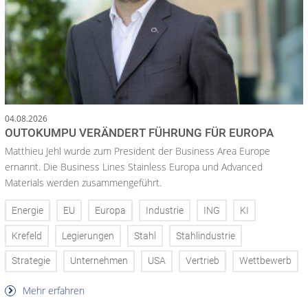
04.08.2026
OUTOKUMPU VERÄNDERT FÜHRUNG FÜR EUROPA
Matthieu Jehl wurde zum President der Business Area Europe
ernannt. Die Business Lines Stainless Europa und Advanced
Materials werden zusammengeführt.
Energie
EU
Europa
Industrie
ING
KI
Krefeld
Legierungen
Stahl
Stahlindustrie
Strategie
Unternehmen
USA
Vertrieb
Wettbewerb
Mehr erfahren