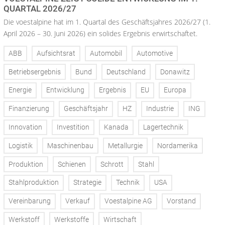
QUARTAL 2026/27
Die voestalpine hat im 1. Quartal des Geschäftsjahres 2026/27 (1.
April 2026 – 30. Juni 2026) ein solides Ergebnis erwirtschaftet.
ABB
Aufsichtsrat
Automobil
Automotive
Betriebsergebnis
Bund
Deutschland
Donawitz
Energie
Entwicklung
Ergebnis
EU
Europa
Finanzierung
Geschäftsjahr
HZ
Industrie
ING
Innovation
Investition
Kanada
Lagertechnik
Logistik
Maschinenbau
Metallurgie
Nordamerika
Produktion
Schienen
Schrott
Stahl
Stahlproduktion
Strategie
Technik
USA
Vereinbarung
Verkauf
Voestalpine AG
Vorstand
Werkstoff
Werkstoffe
Wirtschaft