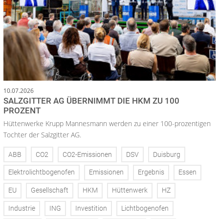
10.07.2026
SALZGITTER AG ÜBERNIMMT DIE HKM ZU 100
PROZENT
Hüttenwerke Krupp Mannesmann werden zu einer 100-prozentigen
Tochter der Salzgitter AG.
ABB
CO2
CO2-Emissionen
DSV
Duisburg
Elektrolichtbogenofen
Emissionen
Ergebnis
Essen
EU
Gesellschaft
HKM
Hüttenwerk
HZ
Industrie
ING
Investition
Lichtbogenofen