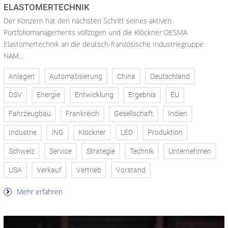
ELASTOMERTECHNIK
Der Konzern hat den nächsten Schritt seines aktiven
Portfoliomanagements vollzogen und die Klöckner DESMA
Elastomertechnik an die deutsch-französische Industriegruppe
NAM...
Anlagen
Automatisierung
China
Deutschland
DSV
Energie
Entwicklung
Ergebnis
EU
Fahrzeugbau
Frankreich
Gesellschaft
Indien
Industrie
ING
Klöckner
LED
Produktion
Schweiz
Service
Strategie
Technik
Unternehmen
USA
Verkauf
Vertrieb
Vorstand
Mehr erfahren