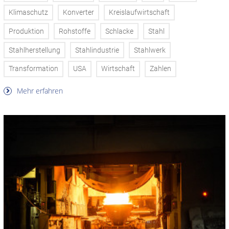
Klimaschutz
Konverter
Kreislaufwirtschaft
Produktion
Rohstoffe
Schlacke
Stahl
Stahlherstellung
Stahlindustrie
Stahlwerk
Transformation
USA
Wirtschaft
Zahlen
Mehr erfahren