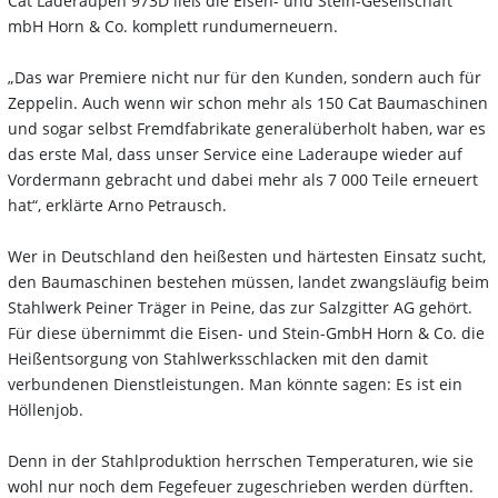
Cat Laderaupen 973D ließ die Eisen- und Stein-Gesellschaft
mbH Horn & Co. komplett rundumerneuern.
„Das war Premiere nicht nur für den Kunden, sondern auch für
Zeppelin. Auch wenn wir schon mehr als 150 Cat Baumaschinen
und sogar selbst Fremdfabrikate generalüberholt haben, war es
das erste Mal, dass unser Service eine Laderaupe wieder auf
Vordermann gebracht und dabei mehr als 7 000 Teile erneuert
hat“, erklärte Arno Petrausch.
Wer in Deutschland den heißesten und härtesten Einsatz sucht,
den Baumaschinen bestehen müssen, landet zwangsläufig beim
Stahlwerk Peiner Träger in Peine, das zur Salzgitter AG gehört.
Für diese übernimmt die Eisen- und Stein-GmbH Horn & Co. die
Heißentsorgung von Stahlwerksschlacken mit den damit
verbundenen Dienstleistungen. Man könnte sagen: Es ist ein
Höllenjob.
Denn in der Stahlproduktion herrschen Temperaturen, wie sie
wohl nur noch dem Fegefeuer zugeschrieben werden dürften.