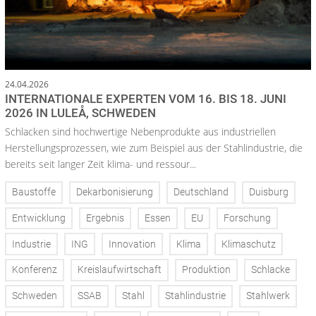
24.04.2026
INTERNATIONALE EXPERTEN VOM 16. BIS 18. JUNI
2026 IN LULEÅ, SCHWEDEN
Schlacken sind hochwertige Nebenprodukte aus industriellen
Herstellungsprozessen, wie zum Beispiel aus der Stahlindustrie, die
bereits seit langer Zeit klima- und ressour...
Baustoffe
Dekarbonisierung
Deutschland
Duisburg
Entwicklung
Ergebnis
Essen
EU
Forschung
Industrie
ING
Innovation
Klima
Klimaschutz
Konferenz
Kreislaufwirtschaft
Produktion
Schlacke
Schweden
SSAB
Stahl
Stahlindustrie
Stahlwerk