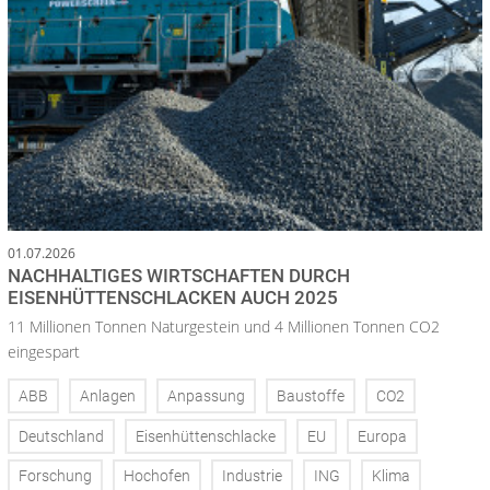
01.07.2026
NACHHALTIGES WIRTSCHAFTEN DURCH
EISENHÜTTENSCHLACKEN AUCH 2025
11 Millionen Tonnen Naturgestein und 4 Millionen Tonnen CO2
eingespart
ABB
Anlagen
Anpassung
Baustoffe
CO2
Deutschland
Eisenhüttenschlacke
EU
Europa
Forschung
Hochofen
Industrie
ING
Klima