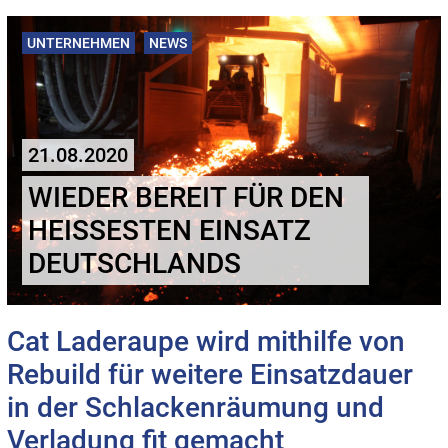
UNTERNEHMEN
NEWS
21.08.2020
WIEDER BEREIT FÜR DEN
HEISSESTEN EINSATZ D
EUTSCHLANDS
Cat Laderaupe wird mithilfe von
Rebuild für weitere Einsatzdauer
in der Schlackenräumung und
Verladung fit gemacht