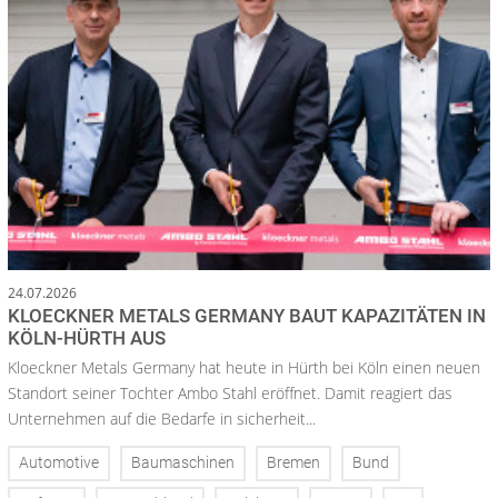
24.07.2026
KLOECKNER METALS GERMANY BAUT KAPAZITÄTEN IN
KÖLN-HÜRTH AUS
Kloeckner Metals Germany hat heute in Hürth bei Köln einen neuen
Standort seiner Tochter Ambo Stahl eröffnet. Damit reagiert das
Unternehmen auf die Bedarfe in sicherheit...
Automotive
Baumaschinen
Bremen
Bund