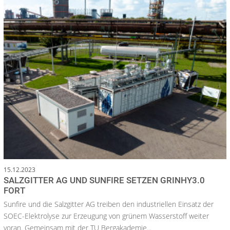
15.12.2023
SALZGITTER AG UND SUNFIRE SETZEN GRINHY3.0
FORT
Sunfire und die Salzgitter AG treiben den industriellen Einsatz der
SOEC-Elektrolyse zur Erzeugung von grünem Wasserstoff weiter
voran. Gemeinsam mit der TU Bergakademie...