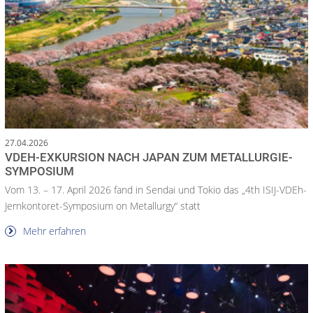
27.04.2026
VDEH-EXKURSION NACH JAPAN ZUM METALLURGIE-
SYMPOSIUM
Vom 13. – 17. April 2026 fand in Sendai und Tokio das „4th ISIJ-VDEh-
Jernkontoret-Symposium on Metallurgy“ statt
Mehr erfahren