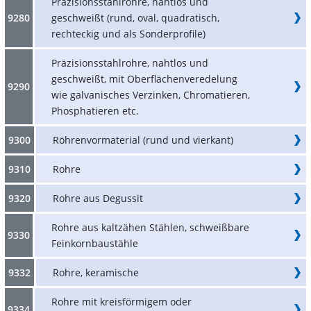
Präzisionsstahlrohre, nahtlos und
9280
geschweißt (rund, oval, quadratisch,
rechteckig und als Sonderprofile)
Präzisionsstahlrohre, nahtlos und
geschweißt, mit Oberflächenveredelung
9290
wie galvanisches Verzinken, Chromatieren,
Phosphatieren etc.
9300
Röhrenvormaterial (rund und vierkant)
9310
Rohre
9320
Rohre aus Degussit
Rohre aus kaltzähen Stählen, schweißbare
9330
Feinkornbaustähle
9332
Rohre, keramische
Rohre mit kreisförmigem oder
9334