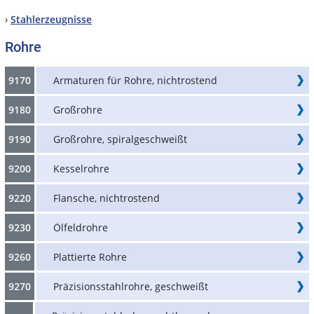
›
Stahlerzeugnisse
Rohre
9170
Armaturen für Rohre, nichtrostend
9180
Großrohre
9190
Großrohre, spiralgeschweißt
9200
Kesselrohre
9220
Flansche, nichtrostend
9230
Ölfeldrohre
9260
Plattierte Rohre
9270
Präzisionsstahlrohre, geschweißt