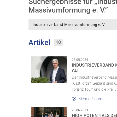
Suchergebnisse für „Indus
Massivumformung e. V.“
Suche
Artikel
10
23.05.2024
INDUSTRIEVERBAND 
ALT
Der Industrieverband Mass
„CastForge“. Geplant sind u.
Forging Tour“ und die Prei...
Mehr erfahren
20.06.2023
HIGH POTENTIALS D