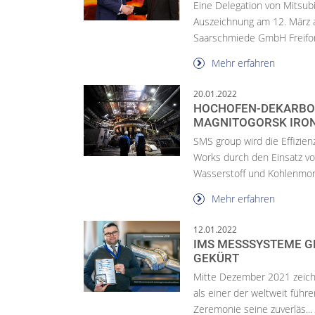
Eine Delegation von Mitsubi
Auszeichnung am 12. März 
Saarschmiede GmbH Freifor
Mehr erfahren
20.01.2022
HOCHOFEN-DEKARBO
MAGNITOGORSK IRON
SMS group wird die Effizien
Works durch den Einsatz vo
Wasserstoff und Kohlenmon
Mehr erfahren
12.01.2022
IMS MESSSYSTEME GM
GEKÜRT
Mitte Dezember 2021 zeich
als einer der weltweit führ
Zeremonie seine zuverläs...