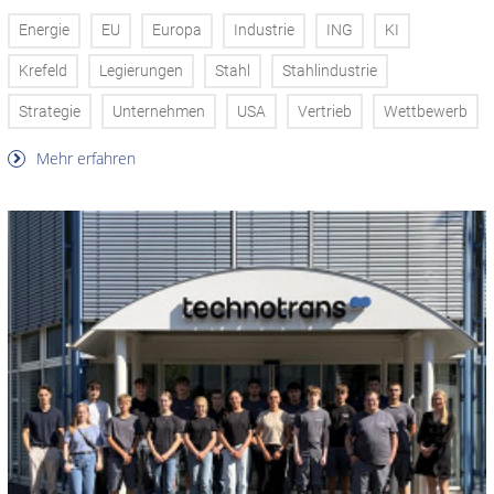
Energie
EU
Europa
Industrie
ING
KI
Krefeld
Legierungen
Stahl
Stahlindustrie
Strategie
Unternehmen
USA
Vertrieb
Wettbewerb
Mehr erfahren