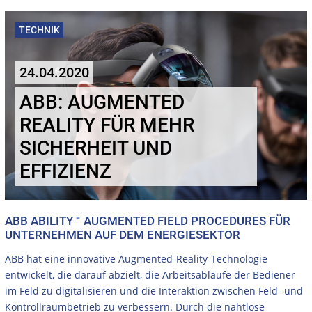
TECHNIK
24.04.2020
ABB: AUGMENTED
REALITY FÜR MEHR
SICHERHEIT UND
EFFIZIENZ
ABB ABILITY™ AUGMENTED FIELD PROCEDURES FÜR
UNTERNEHMEN AUF DEM ENERGIESEKTOR
ABB hat eine innovative Augmented-Reality-Technologie
entwickelt, die darauf abzielt, die Arbeitsabläufe der Bediener
im Feld zu digitalisieren und die Interaktion zwischen Feld- und
Kontrollraumbetrieb zu verbessern. Durch die nahtlose