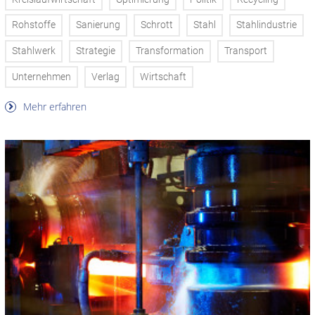
Rohstoffe
Sanierung
Schrott
Stahl
Stahlindustrie
Stahlwerk
Strategie
Transformation
Transport
Unternehmen
Verlag
Wirtschaft
Mehr erfahren