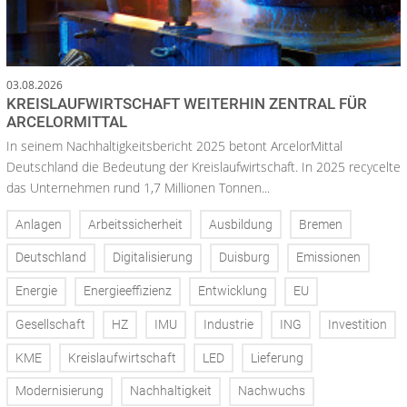
03.08.2026
KREISLAUFWIRTSCHAFT WEITERHIN ZENTRAL FÜR
ARCELORMITTAL
In seinem Nachhaltigkeitsbericht 2025 betont ArcelorMittal
Deutschland die Bedeutung der Kreislaufwirtschaft. In 2025 recycelte
das Unternehmen rund 1,7 Millionen Tonnen...
Anlagen
Arbeitssicherheit
Ausbildung
Bremen
Deutschland
Digitalisierung
Duisburg
Emissionen
Energie
Energieeffizienz
Entwicklung
EU
Gesellschaft
HZ
IMU
Industrie
ING
Investition
KME
Kreislaufwirtschaft
LED
Lieferung
Modernisierung
Nachhaltigkeit
Nachwuchs