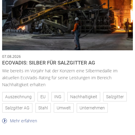
07.08.2026
ECOVADIS: SILBER FÜR SALZGITTER AG
Wie bereits im Vorjahr hat der Konzern eine Silbermedaille im
aktuellen EcoVadis-Rating für seine Leistungen im Bereich
Nachhaltigkeit erhalten
Auszeichnung
EU
ING
Nachhaltigkeit
Salzgitter
Salzgitter AG
Stahl
Umwelt
Unternehmen
Mehr erfahren