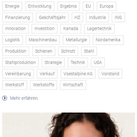
Energie
Entwicklung
Ergebnis
EU
Europa
Finanzierung
Geschäftsjahr
HZ
Industrie
ING
Innovation
Investition
Kanada
Lagertechnik
Logistik
Maschinenbau
Metallurgie
Nordamerika
Produktion
Schienen
Schrott
Stahl
Stahlproduktion
Strategie
Technik
USA
Vereinbarung
Verkauf
Voestalpine AG
Vorstand
Werkstoff
Werkstoffe
Wirtschaft
Mehr erfahren