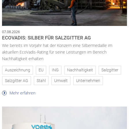
07.08.2026
ECOVADIS: SILBER FÜR SALZGITTER AG
Wie bereits im Vorjahr hat der Konzern eine Silbermedaille im
aktuellen EcoVadis-Rating für seine Leistungen im Bereich
Nachhaltigkeit erhalten
Auszeichnung
EU
ING
Nachhaltigkeit
Salzgitter
Salzgitter AG
Stahl
Umwelt
Unternehmen
Mehr erfahren