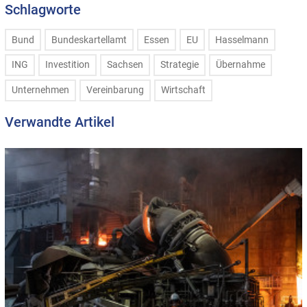
Schlagworte
Bund
Bundeskartellamt
Essen
EU
Hasselmann
ING
Investition
Sachsen
Strategie
Übernahme
Unternehmen
Vereinbarung
Wirtschaft
Verwandte Artikel