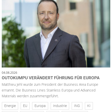
04.08.2026
OUTOKUMPU VERÄNDERT FÜHRUNG FÜR EUROPA
Matthieu Jehl wurde zum President der Business Area Europe
ernannt. Die Business Lines Stainless Europa und Advanced
Materials werden zusammengeführt.
Energie
EU
Europa
Industrie
ING
KI