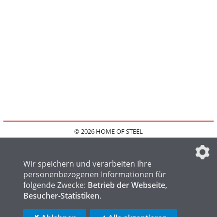
© 2026 HOME OF STEEL
HOME
KONTAKT
MEDIADATEN
DATENSCHUTZ
IMPRESSUM
FAQ
DATENSCHUTZEINSTELLUNGEN
Wir speichern und verarbeiten Ihre
personenbezogenen Informationen für
folgende Zwecke:
Betrieb der Webseite,
Besucher-Statistiken
.
HOME OF WELDING
HOME OF FOUNDRY
HOME OF LOGISTICS