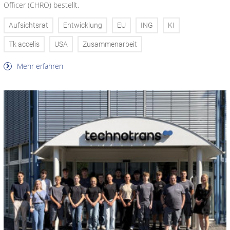
Officer (CHRO) bestellt.
Aufsichtsrat
Entwicklung
EU
ING
KI
Tk accelis
USA
Zusammenarbeit
Mehr erfahren