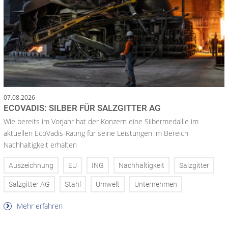
07.08.2026
ECOVADIS: SILBER FÜR SALZGITTER AG
Wie bereits im Vorjahr hat der Konzern eine Silbermedaille im
aktuellen EcoVadis-Rating für seine Leistungen im Bereich
Nachhaltigkeit erhalten
Auszeichnung
EU
ING
Nachhaltigkeit
Salzgitter
Salzgitter AG
Stahl
Umwelt
Unternehmen
Mehr erfahren