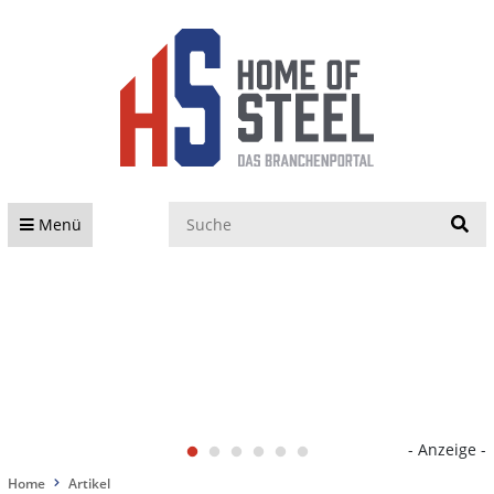
S
Menü
- Anzeige -
Home
Artikel