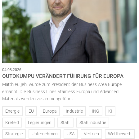
04.08.2026
OUTOKUMPU VERÄNDERT FÜHRUNG FÜR EUROPA
Matthieu Jehl wurde zum President der Business Area Europe
ernannt. Die Business Lines Stainless Europa und Advanced
Materials werden zusammengeführt.
Energie
EU
Europa
Industrie
ING
KI
Krefeld
Legierungen
Stahl
Stahlindustrie
Strategie
Unternehmen
USA
Vertrieb
Wettbewerb