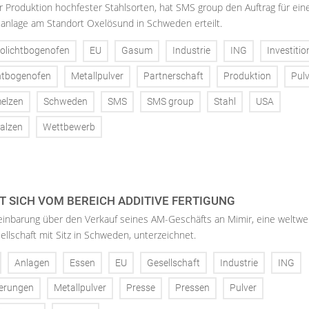
er Produktion hochfester Stahlsorten, hat SMS group den Auftrag für ein
nlage am Standort Oxelösund in Schweden erteilt.
rolichtbogenofen
EU
Gasum
Industrie
ING
Investitio
htbogenofen
Metallpulver
Partnerschaft
Produktion
Pulv
elzen
Schweden
SMS
SMS group
Stahl
USA
alzen
Wettbewerb
T SICH VOM BEREICH ADDITIVE FERTIGUNG
einbarung über den Verkauf seines AM-Geschäfts an Mimir, eine weltwe
ellschaft mit Sitz in Schweden, unterzeichnet.
Anlagen
Essen
EU
Gesellschaft
Industrie
ING
ierungen
Metallpulver
Presse
Pressen
Pulver