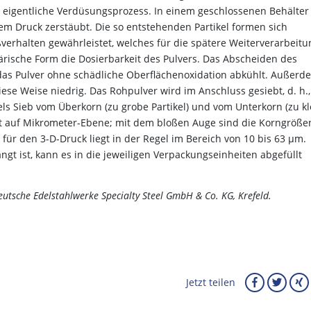
eigentliche Verdüsungsprozess. In einem geschlossenen Behälter
hem Druck zerstäubt. Die so entstehenden Partikel formen sich
ßverhalten gewährleistet, welches für die spätere Weiterverarbeitu
härische Form die Dosierbarkeit des Pulvers. Das Abscheiden des
h das Pulver ohne schädliche Oberflächenoxidation abkühlt. Außerd
ese Weise niedrig. Das Rohpulver wird im Anschluss gesiebt, d. h.,
els Sieb vom Überkorn (zu grobe Partikel) und vom Unterkorn (zu kl
eht auf Mikrometer-Ebene; mit dem bloßen Auge sind die Korngröße
 für den 3-D-Druck liegt in der Regel im Bereich von 10 bis 63 µm.
t ist, kann es in die jeweiligen Verpackungseinheiten abgefüllt
Deutsche Edelstahlwerke Specialty Steel GmbH & Co. KG, Krefeld.
Jetzt teilen