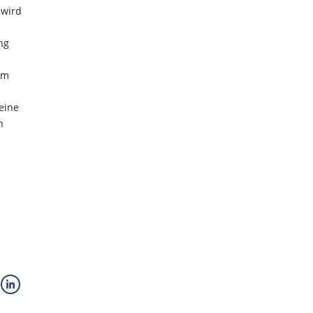
 wird
ng
em
eine
n