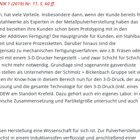
IK 1 (2019) Nr. 11, S. 60 ff.
, hat viele Vorteile. Insbesondere dann, wenn der Kunde bereits f
stahlwerke als Experten in der Metallpulverherstellung haben das
 und beziehen ihre Kunden schon beim Prototyping mit in den
 der Additiven Fertigung? Die Hauptgründe für Kunden, ein Stahlba
eit und kürzere Prozessketten. Darüber hinaus sind die
ensatz zu mechanischen Fertigungsverfahren, wie z.B. Fräsen ode
il mit einem 3-D-Drucker hergestellt – und zwar Schicht für Schich
ei nicht mehr notwendig. Grundlage sind sogenannte gasverdüste
 stellen als Unternehmen der Schmolz + Bickenbach Gruppe seit v
en ihr Know-how in diesem Bereich nun für den 3-D-Druck, der a
sung und die gesamte Technologie für den 3-D-Druck (inkl. eines
 DEW am Standort Krefeld. Dazu gehört auch ein eigenes Labor, in
chemische Zusammensetzung und Partikelgröße untersucht und auch
en Herstellung eine Wissenschaft für sich ist. Zur Pulverherstellu
chst in einem Induktionsofen verflüssigt und anschließend einer