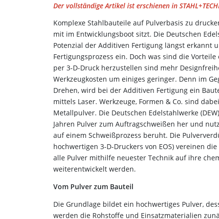
Der vollständige Artikel ist erschienen in STAHL+TECHN
Komplexe Stahlbauteile auf Pulverbasis zu drucken
mit im Entwicklungsboot sitzt. Die Deutschen Edel
Potenzial der Additiven Fertigung längst erkannt
Fertigungsprozess ein. Doch was sind die Vorteile
per 3-D-Druck herzustellen sind mehr Designfreih
Werkzeugkosten um einiges geringer. Denn im Geg
Drehen, wird bei der Additiven Fertigung ein Baute
mittels Laser. Werkzeuge, Formen & Co. sind dab
Metallpulver. Die Deutschen Edelstahlwerke (DEW)
Jahren Pulver zum Auftragschweißen her und nutz
auf einem Schweißprozess beruht. Die Pulververdü
hochwertigen 3-D-Druckers von EOS) vereinen die
alle Pulver mithilfe neuester Technik auf ihre 
weiterentwickelt werden.
Vom Pulver zum Bauteil
Die Grundlage bildet ein hochwertiges Pulver, dess
werden die Rohstoffe und Einsatzmaterialien zunä