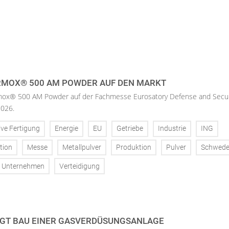
RMOX® 500 AM POWDER AUF DEN MARKT
mox® 500 AM Powder auf der Fachmesse Eurosatory Defense and Secur
2026.
ive Fertigung
Energie
EU
Getriebe
Industrie
ING
tion
Messe
Metallpulver
Produktion
Pulver
Schwed
Unternehmen
Verteidigung
GT BAU EINER GASVERDÜSUNGSANLAGE