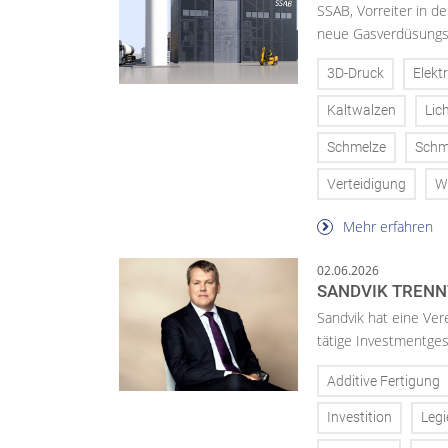
SSAB, Vorreiter in d
neue Gasverdüsungsa
3D-Druck
Elekt
Kaltwalzen
Lic
Schmelze
Schm
Verteidigung
W
Mehr erfahren
02.06.2026
SANDVIK TRENN
Sandvik hat eine Ver
tätige Investmentges
Additive Fertigung
Investition
Leg