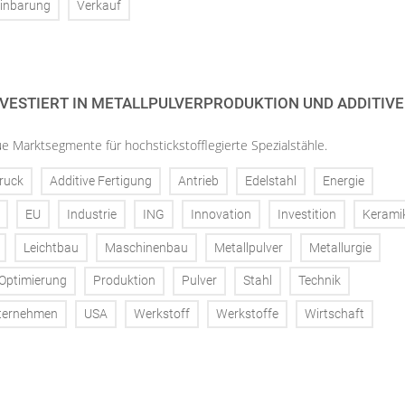
inbarung
Verkauf
VESTIERT IN METALLPULVERPRODUKTION UND ADDITIVE
 Marktsegmente für hochstickstofflegierte Spezialstähle.
ruck
Additive Fertigung
Antrieb
Edelstahl
Energie
EU
Industrie
ING
Innovation
Investition
Kerami
Leichtbau
Maschinenbau
Metallpulver
Metallurgie
Optimierung
Produktion
Pulver
Stahl
Technik
ternehmen
USA
Werkstoff
Werkstoffe
Wirtschaft