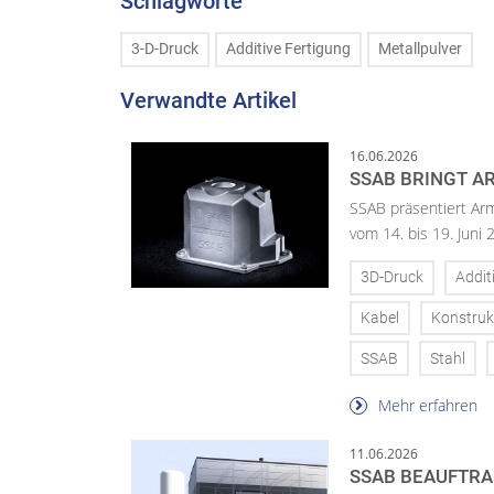
Schlagworte
3-D-Druck
Additive Fertigung
Metallpulver
Verwandte Artikel
16.06.2026
SSAB BRINGT A
SSAB präsentiert Ar
vom 14. bis 19. Juni 
3D-Druck
Addit
Kabel
Konstruk
SSAB
Stahl
Mehr erfahren
11.06.2026
SSAB BEAUFTRA