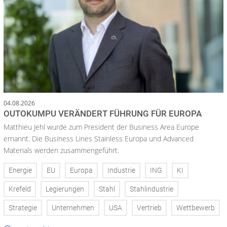
04.08.2026
OUTOKUMPU VERÄNDERT FÜHRUNG FÜR EUROPA
Matthieu Jehl wurde zum President der Business Area Europe
ernannt. Die Business Lines Stainless Europa und Advanced
Materials werden zusammengeführt.
Energie
EU
Europa
Industrie
ING
KI
Krefeld
Legierungen
Stahl
Stahlindustrie
Strategie
Unternehmen
USA
Vertrieb
Wettbewerb