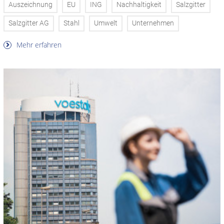
Auszeichnung
EU
ING
Nachhaltigkeit
Salzgitter
Salzgitter AG
Stahl
Umwelt
Unternehmen
Mehr erfahren