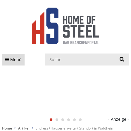
S
Menü
- Anzeige -
Home
Artikel
Endress+Hauser erweitert Standort in Waldheim