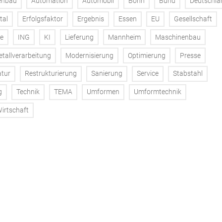
enbau
Automation
Automobil
Bonn
Bund
Deutschla
tal
Erfolgsfaktor
Ergebnis
Essen
EU
Gesellschaft
ie
ING
KI
Lieferung
Mannheim
Maschinenbau
tallverarbeitung
Modernisierung
Optimierung
Presse
tur
Restrukturierung
Sanierung
Service
Stabstahl
g
Technik
TEMA
Umformen
Umformtechnik
irtschaft