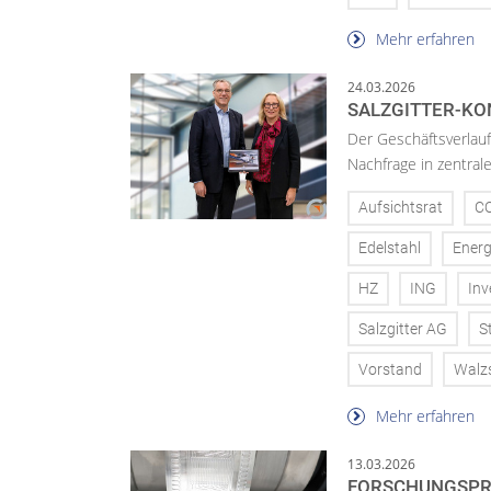
Mehr erfahren
24.03.2026
SALZGITTER-KO
Der Geschäftsverlau
Nachfrage in zentral
Aufsichtsrat
C
Edelstahl
Energ
HZ
ING
Inv
Salzgitter AG
S
Vorstand
Walz
Mehr erfahren
13.03.2026
FORSCHUNGSPR