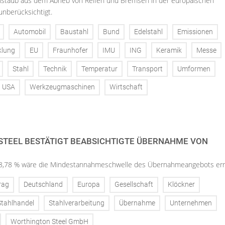
einstaub aus dem Abrieb von Reifen und Bremsen in der europäischen
nberücksichtigt.
Automobil
Baustahl
Bund
Edelstahl
Emissionen
klung
EU
Fraunhofer
IMU
ING
Keramik
Messe
Stahl
Technik
Temperatur
Transport
Umformen
USA
Werkzeugmaschinen
Wirtschaft
TEEL BESTÄTIGT BEABSICHTIGTE ÜBERNAHME VON
.
 58,78 % wäre die Mindestannahmeschwelle des Übernahmeangebots err
rag
Deutschland
Europa
Gesellschaft
Klöckner
Stahlhandel
Stahlverarbeitung
Übernahme
Unternehmen
Worthington Steel GmbH