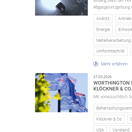
Bislang blieb der F
Abgasgesetzgebung u
Andritz
Antrieb
Energie
Entwic
Metallverarbeitung
Umformtechnik
Mehr erfahren
27.03.2026
WORTHINGTON S
KLÖCKNER & CO
Mit voraussichtlich
Beherrschungsvert
Klöckner & Co
USA
Vorstand