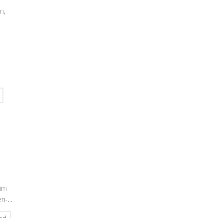
n,
im
-...