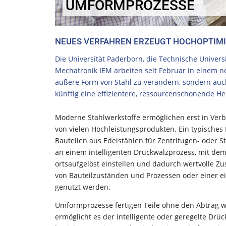
UMFORMPROZESSE
NEUES VERFAHREN ERZEUGT HOCHOPTIMI
Die Universität Paderborn, die Technische Univers
Mechatronik IEM arbeiten seit Februar in einem 
äußere Form von Stahl zu verändern, sondern auch
künftig eine effizientere, ressourcenschonende Her
Moderne Stahlwerkstoffe ermöglichen erst in Verbi
von vielen Hochleistungsprodukten. Ein typisches 
Bauteilen aus Edelstählen für Zentrifugen- oder S
an einem intelligenten Drückwalzprozess, mit dem H
ortsaufgelöst einstellen und dadurch wertvolle Z
von Bauteilzuständen und Prozessen oder einer 
genutzt werden.
Umformprozesse fertigen Teile ohne den Abtrag wer
ermöglicht es der intelligente oder geregelte Drü