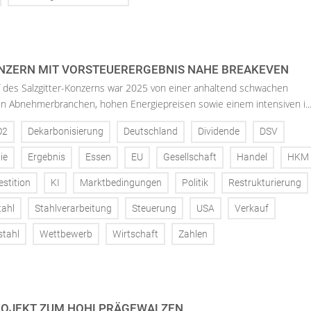
NZERN MIT VORSTEUERERGEBNIS NAHE BREAKEVEN
f des Salzgitter-Konzerns war 2025 von einer anhaltend schwachen
en Abnehmerbranchen, hohen Energiepreisen sowie einem intensiven i..
O2
Dekarbonisierung
Deutschland
Dividende
DSV
ie
Ergebnis
Essen
EU
Gesellschaft
Handel
HKM
estition
KI
Marktbedingungen
Politik
Restrukturierung
tahl
Stahlverarbeitung
Steuerung
USA
Verkauf
stahl
Wettbewerb
Wirtschaft
Zahlen
OJEKT ZUM HOHLPRÄGEWALZEN