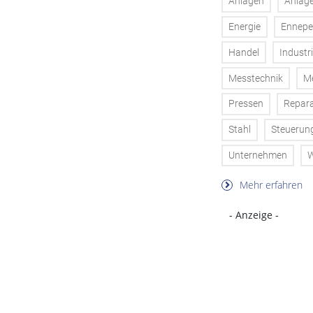
Anlagen
Anlag
Energie
Ennepe
Handel
Industr
Messtechnik
Me
Pressen
Repara
Stahl
Steuerun
Unternehmen
W
Mehr erfahren
- Anzeige -