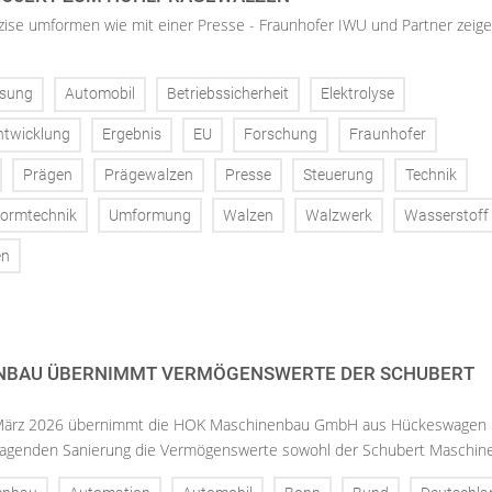
zise umformen wie mit einer Presse - Fraunhofer IWU und Partner zeige
sung
Automobil
Betriebssicherheit
Elektrolyse
ntwicklung
Ergebnis
EU
Forschung
Fraunhofer
Prägen
Prägewalzen
Presse
Steuerung
Technik
ormtechnik
Umformung
Walzen
Walzwerk
Wasserstoff
en
NBAU ÜBERNIMMT VERMÖGENSWERTE DER SCHUBERT
 März 2026 übernimmt die HOK Maschinenbau GmbH aus Hückeswagen 
agenden Sanierung die Vermögenswerte sowohl der Schubert Maschinen