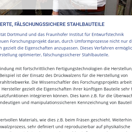
ERTE, FÄLSCHUNGSSICHERE STAHLBAUTEILE
ität Dortmund und das Fraunhofer Institut für Entwurfstechnik
neuen Forschungsprojekt daran, durch Umformprozesse nicht nur d
 gezielt die Eigenschaften anzupassen. Dieses Verfahren ermögli
stellung optimierter, fälschungssicherer Stahlbauteile.
ndung mit fortschrittlichen Fertigungstechnologien die Herstellu
Beispiel ist der Einsatz des Drückwalzens für die Herstellung von
trahltriebwerke. Die Wissenschaftler des Forschungsprojekts arbei
ersteller gezielt die Eigenschaften ihrer künftigen Bauteile sehr 
usatzfunktionen integrieren können. Dies kann z.B. für die Überwa
eindeutigen und manipulationssicheren Kennzeichnung von Bautei
tvollen Materials, wie dies z.B. beim Fräsen geschieht. Weiterhin
ckwalzprozess, sehr definiert und reproduzierbar auf physikalische