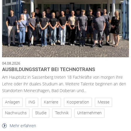
04.08.2026
AUSBILDUNGSSTART BEI TECHNOTRANS
Am Hauptsitz in Sassenberg treten 18 Fachkräfte von morgen ihre
Lehre oder ihr duales Studium an. Weitere Talente beginnen an den
Standorten Meinerzhagen, Bad Doberan und...
Anlagen
ING
Karriere
Kooperation
Messe
Nachwuchs
Studie
Technik
Unternehmen
Mehr erfahren