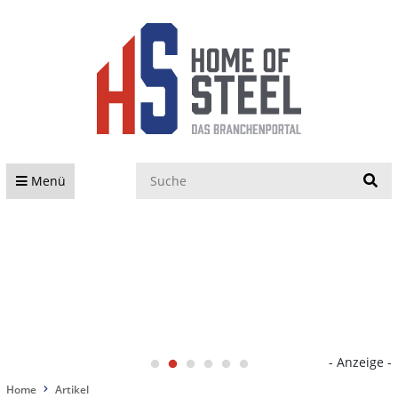
S
Menü
- Anzeige -
Home
Artikel