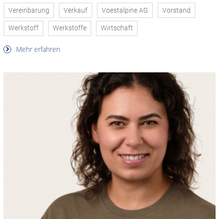
Vereinbarung
Verkauf
Voestalpine AG
Vorstand
Werkstoff
Werkstoffe
Wirtschaft
Mehr erfahren