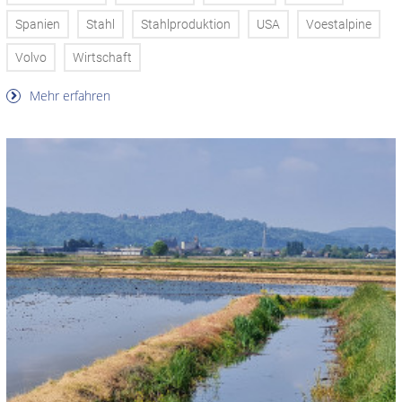
Spanien
Stahl
Stahlproduktion
USA
Voestalpine
Volvo
Wirtschaft
Mehr erfahren