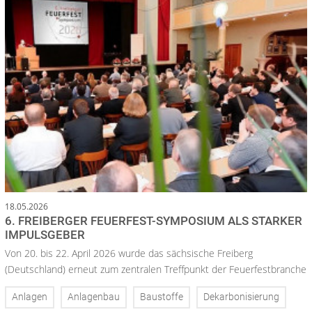
18.05.2026
6. FREIBERGER FEUERFEST-SYMPOSIUM ALS STARKER
IMPULSGEBER
Von 20. bis 22. April 2026 wurde das sächsische Freiberg
(Deutschland) erneut zum zentralen Treffpunkt der Feuerfestbranche
Anlagen
Anlagenbau
Baustoffe
Dekarbonisierung