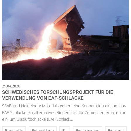
21.04.2026
SCHWEDISCHES FORSCHUNGSPROJEKT FÜR DIE
VERWENDUNG VON EAF-SCHLACKE
SSAB und Heidelberg Materials gehen eine Kooperation ein, um aus
EAF-Schlacke ein alternatives Bindemittel für Zement zu erhaltenion
ein, um Blasluftschlacke (EAF-Schlack...
Baustoffe
Entwicklung
EU
Finanzierung
Finnland