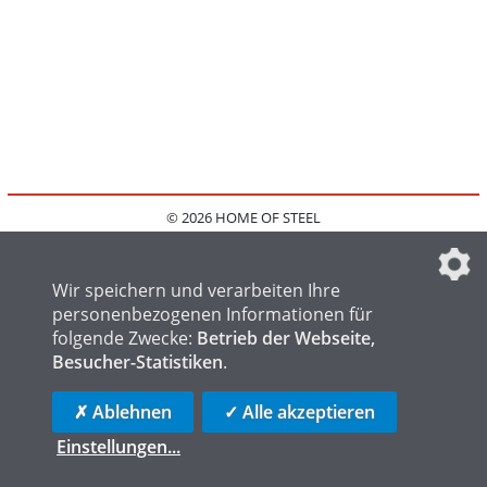
© 2026 HOME OF STEEL
HOME
KONTAKT
MEDIADATEN
DATENSCHUTZ
IMPRESSUM
FAQ
DATENSCHUTZEINSTELLUNGEN
Wir speichern und verarbeiten Ihre
personenbezogenen Informationen für
folgende Zwecke:
Betrieb der Webseite,
Besucher-Statistiken
.
HOME OF WELDING
HOME OF FOUNDRY
HOME OF LOGISTICS
✗ Ablehnen
✓ Alle akzeptieren
Einstellungen
...
die profilschmiede - Internetagentur