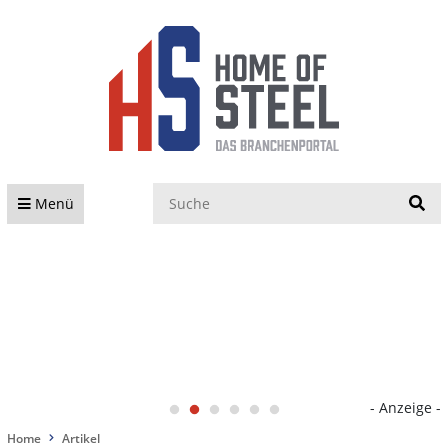
S
Menü
- Anzeige -
Home
Artikel