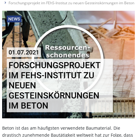
Forschungsprojekt im FEhS-Institut zu neuen Gesteinskörnungen im Beton
NEWS
01.07.2021
FORSCHUNGSPROJEKT
IM FEHS-INSTITUT ZU
NEUEN
GESTEINSKÖRNUNGEN
IM BETON
Beton ist das am häufigsten verwendete Baumaterial. Die
drastisch zunehmende Bautätigkeit weltweit hat zur Folge, dass