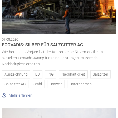
07.08.2026
ECOVADIS: SILBER FÜR SALZGITTER AG
Wie bereits im Vorjahr hat der Konzern eine Silbermedaille im
aktuellen EcoVadis-Rating für seine Leistungen im Bereich
Nachhaltigkeit erhalten
Auszeichnung
EU
ING
Nachhaltigkeit
Salzgitter
Salzgitter AG
Stahl
Umwelt
Unternehmen
Mehr erfahren