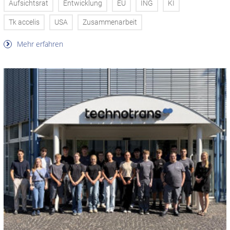
Aufsichtsrat
Entwicklung
EU
ING
KI
Tk accelis
USA
Zusammenarbeit
Mehr erfahren