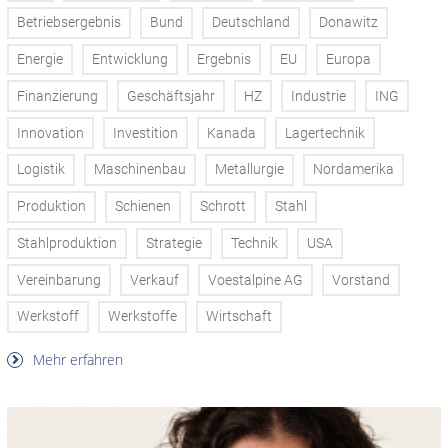
Betriebsergebnis
Bund
Deutschland
Donawitz
Energie
Entwicklung
Ergebnis
EU
Europa
Finanzierung
Geschäftsjahr
HZ
Industrie
ING
Innovation
Investition
Kanada
Lagertechnik
Logistik
Maschinenbau
Metallurgie
Nordamerika
Produktion
Schienen
Schrott
Stahl
Stahlproduktion
Strategie
Technik
USA
Vereinbarung
Verkauf
Voestalpine AG
Vorstand
Werkstoff
Werkstoffe
Wirtschaft
Mehr erfahren