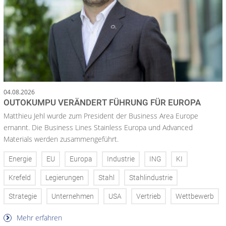
04.08.2026
OUTOKUMPU VERÄNDERT FÜHRUNG FÜR EUROPA
Matthieu Jehl wurde zum President der Business Area Europe
ernannt. Die Business Lines Stainless Europa und Advanced
Materials werden zusammengeführt.
Energie
EU
Europa
Industrie
ING
KI
Krefeld
Legierungen
Stahl
Stahlindustrie
Strategie
Unternehmen
USA
Vertrieb
Wettbewerb
Mehr erfahren