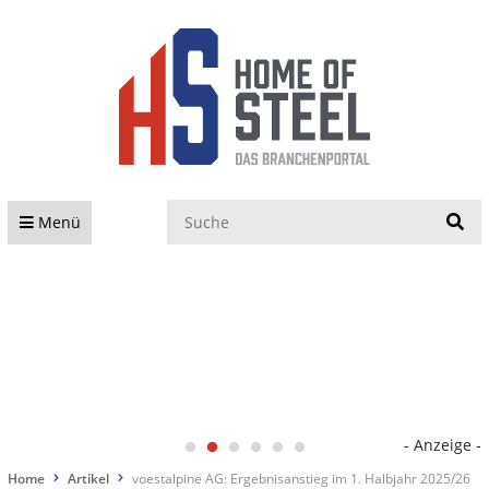
S
Menü
- Anzeige -
Home
Artikel
voestalpine AG: Ergebnisanstieg im 1. Halbjahr 2025/26