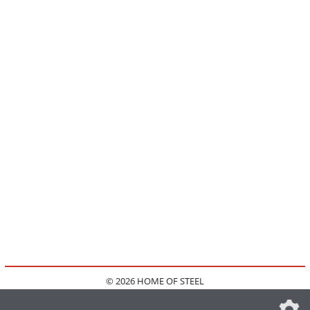
© 2026 HOME OF STEEL
HOME
KONTAKT
MEDIADATEN
DATENSCHUTZ
IMPRESSUM