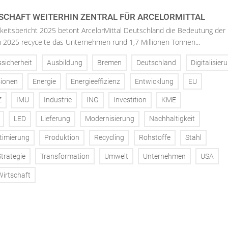
SCHAFT WEITERHIN ZENTRAL FÜR ARCELORMITTAL
keitsbericht 2025 betont ArcelorMittal Deutschland die Bedeutung der
 In 2025 recycelte das Unternehmen rund 1,7 Millionen Tonnen...
ssicherheit
Ausbildung
Bremen
Deutschland
Digitalisier
ionen
Energie
Energieeffizienz
Entwicklung
EU
Z
IMU
Industrie
ING
Investition
KME
LED
Lieferung
Modernisierung
Nachhaltigkeit
timierung
Produktion
Recycling
Rohstoffe
Stahl
Strategie
Transformation
Umwelt
Unternehmen
USA
Wirtschaft