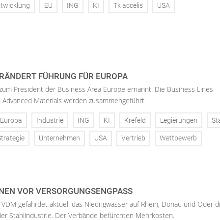
twicklung
EU
ING
KI
Tk accelis
USA
RÄNDERT FÜHRUNG FÜR EUROPA
 zum President der Business Area Europe ernannt. Die Business Lines
d Advanced Materials werden zusammengeführt.
Europa
Industrie
ING
KI
Krefeld
Legierungen
St
Strategie
Unternehmen
USA
Vertrieb
Wettbewerb
NEN VOR VERSORGUNGSENGPASS
 VDM gefährdet aktuell das Niedrigwasser auf Rhein, Donau und Oder d
der Stahlindustrie. Der Verbände befürchten Mehrkosten.