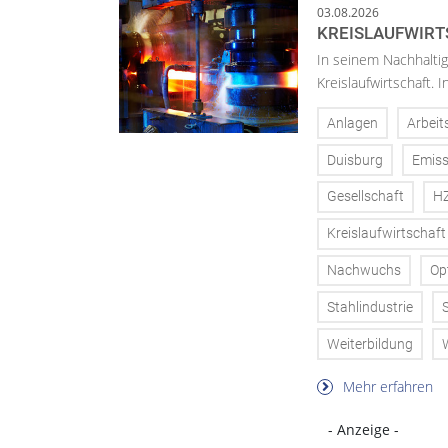
03.08.2026
KREISLAUFWIRT
In seinem Nachhaltig
Kreislaufwirtschaft.
Anlagen
Arbeit
Duisburg
Emiss
Gesellschaft
H
Kreislaufwirtschaft
Nachwuchs
Op
Stahlindustrie
Weiterbildung
Mehr erfahren
- Anzeige -