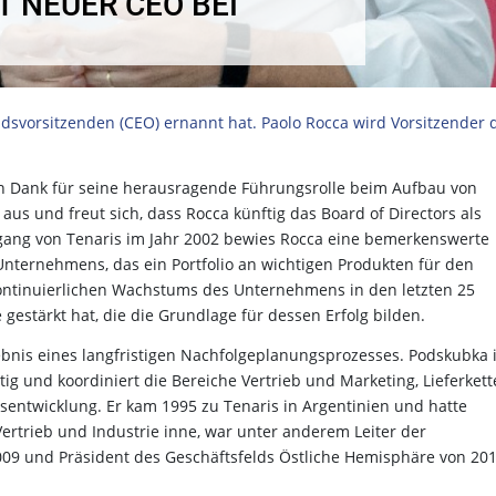
T NEUER CEO BEI
svorsitzenden (CEO) ernannt hat. Paolo Rocca wird Vorsitzender 
fen Dank für seine herausragende Führungsrolle beim Aufbau von
s und freut sich, dass Rocca künftig das Board of Directors als
ngang von Tenaris im Jahr 2002 bewies Rocca eine bemerkenswerte
Unternehmens, das ein Portfolio an wichtigen Produkten für den
s kontinuierlichen Wachstums des Unternehmens in den letzten 25
 gestärkt hat, die die Grundlage für dessen Erfolg bilden.
bnis eines langfristigen Nachfolgeplanungsprozesses. Podskubka i
ätig und koordiniert die Bereiche Vertrieb und Marketing, Lieferkett
sentwicklung. Er kam 1995 zu Tenaris in Argentinien und hatte
ertrieb und Industrie inne, war unter anderem Leiter der
2009 und Präsident des Geschäftsfelds Östliche Hemisphäre von 20