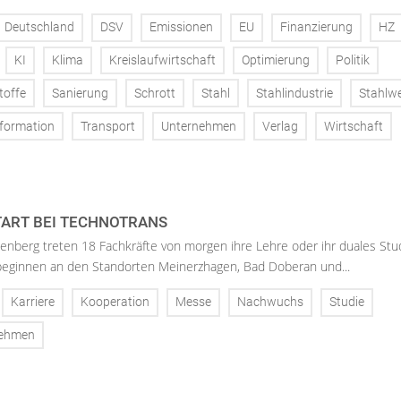
Deutschland
DSV
Emissionen
EU
Finanzierung
HZ
KI
Klima
Kreislaufwirtschaft
Optimierung
Politik
toffe
Sanierung
Schrott
Stahl
Stahlindustrie
Stahlw
formation
Transport
Unternehmen
Verlag
Wirtschaft
ART BEI TECHNOTRANS
enberg treten 18 Fachkräfte von morgen ihre Lehre oder ihr duales St
 beginnen an den Standorten Meinerzhagen, Bad Doberan und...
Karriere
Kooperation
Messe
Nachwuchs
Studie
nehmen