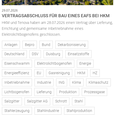
29.07.2026
VERTRAGSABSCHLUSS FÜR BAU EINES EAFS BEI HKM
HKM und Tenova haben am 28.07.2026 einen Vertrag über Lieferung,
Errichtung und gemeinsame Inbetriebnahme eines
Elektrolichtbogenofens geschlossen.
Anlagen
Bepro
Bund
Dekarbonisierung
Deutschland
DSV
Duisburg
Einsatzstoffe
Eisenschwamm
Elektrolichtbogenofen
Energie
Energieeffizienz
EU
Gasreinigung
HKM
HZ
Inbetriebnahme
Industrie
ING
Klima
Klimaschutz
Lichtbogenofen
Lieferung
Produktion
Prozessgase
Salzgitter
Salzgitter AG
Schrott
Stahl
Stahlerzeugung
Stahlindustrie
Stahlproduktion