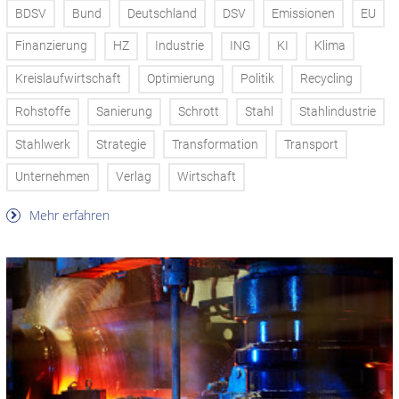
BDSV
Bund
Deutschland
DSV
Emissionen
EU
Finanzierung
HZ
Industrie
ING
KI
Klima
Kreislaufwirtschaft
Optimierung
Politik
Recycling
Rohstoffe
Sanierung
Schrott
Stahl
Stahlindustrie
Stahlwerk
Strategie
Transformation
Transport
Unternehmen
Verlag
Wirtschaft
Mehr erfahren