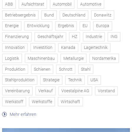
ABB
Aufsichtsrat
Automobil
Automotive
Betriebsergebnis
Bund
Deutschland
Donawitz
Energie
Entwicklung
Ergebnis
EU
Europa
Finanzierung
Geschäftsjahr
HZ
Industrie
ING
Innovation
Investition
Kanada
Lagertechnik
Logistik
Maschinenbau
Metallurgie
Nordamerika
Produktion
Schienen
Schrott
Stahl
Stahlproduktion
Strategie
Technik
USA
Vereinbarung
Verkauf
Voestalpine AG
Vorstand
Werkstoff
Werkstoffe
Wirtschaft
Mehr erfahren