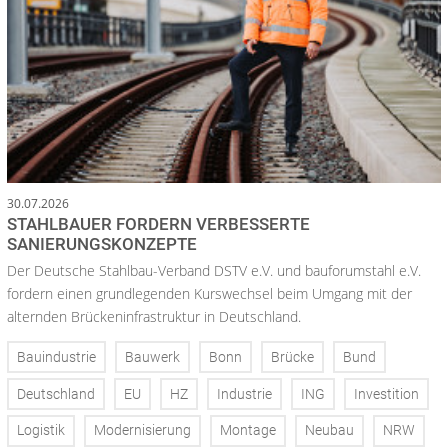
30.07.2026
STAHLBAUER FORDERN VERBESSERTE
SANIERUNGSKONZEPTE
Der Deutsche Stahlbau-Verband DSTV e.V. und bauforumstahl e.V.
fordern einen grundlegenden Kurswechsel beim Umgang mit der
alternden Brückeninfrastruktur in Deutschland.
Bauindustrie
Bauwerk
Bonn
Brücke
Bund
Deutschland
EU
HZ
Industrie
ING
Investition
Logistik
Modernisierung
Montage
Neubau
NRW