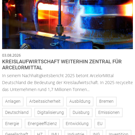
03.08.2026
KREISLAUFWIRTSCHAFT WEITERHIN ZENTRAL FÜR
ARCELORMITTAL
In seinem Nachhaltigkeitsbericht 2025 betont ArcelorMittal
Deutschland die Bedeutung der Kreislaufwirtschaft. In 2025 recycelte
das Unternehmen rund 1,7 Millionen Tonnen...
Anlagen
Arbeitssicherheit
Ausbildung
Bremen
Deutschland
Digitalisierung
Duisburg
Emissionen
Energie
Energieeffizienz
Entwicklung
EU
Gesellschaft
HZ
IMU
Industrie
ING
Investition