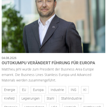
04.08.2026
OUTOKUMPU VERÄNDERT FÜHRUNG FÜR EUROPA
Matthieu Jehl wurde zum President der Business Area Europe
ernannt. Die Business Lines Stainless Europa und Advanced
Materials werden zusammengeführt.
Energie
EU
Europa
Industrie
ING
KI
Krefeld
Legierungen
Stahl
Stahlindustrie