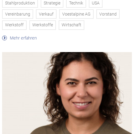
Stahlproduktion
Strategie
Technik
USA
Vereinbarung
Verkauf
Voestalpine AG
Vorstand
Werkstoff
Werkstoffe
Wirtschaft
Mehr erfahren