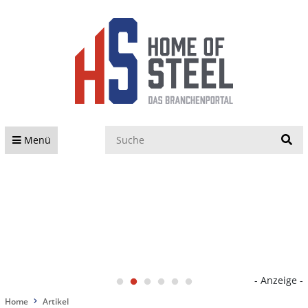
S
Menü
- Anzeige -
Home
Artikel