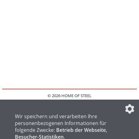
© 2026 HOME OF STEEL
HOME
KONTAKT
MEDIADATEN
DATENSCHUTZ
IMPRESSUM
FAQ
DATENSCHUTZEINSTELLUNGEN
Wir speichern und verarbeiten Ihre
personenbezogenen Informationen für
folgende Zwecke:
Betrieb der Webseite,
Besucher-Statistiken
.