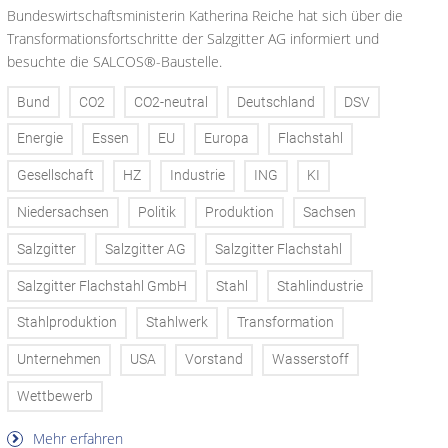
Bundeswirtschaftsministerin Katherina Reiche hat sich über die
Transformationsfortschritte der Salzgitter AG informiert und
besuchte die SALCOS®-Baustelle.
Bund
CO2
CO2-neutral
Deutschland
DSV
Energie
Essen
EU
Europa
Flachstahl
Gesellschaft
HZ
Industrie
ING
KI
Niedersachsen
Politik
Produktion
Sachsen
Salzgitter
Salzgitter AG
Salzgitter Flachstahl
Salzgitter Flachstahl GmbH
Stahl
Stahlindustrie
Stahlproduktion
Stahlwerk
Transformation
Unternehmen
USA
Vorstand
Wasserstoff
Wettbewerb
Mehr erfahren