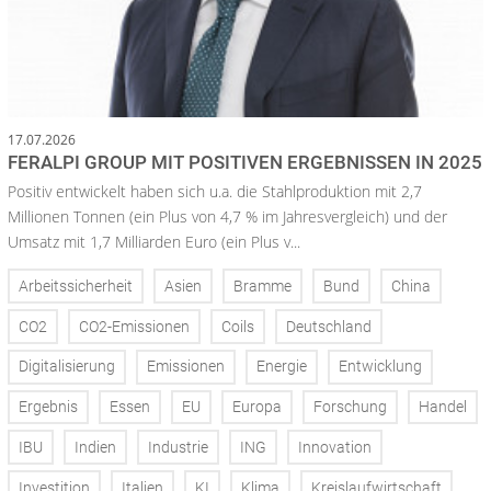
17.07.2026
FERALPI GROUP MIT POSITIVEN ERGEBNISSEN IN 2025
Positiv entwickelt haben sich u.a. die Stahlproduktion mit 2,7
Millionen Tonnen (ein Plus von 4,7 % im Jahresvergleich) und der
Umsatz mit 1,7 Milliarden Euro (ein Plus v...
Arbeitssicherheit
Asien
Bramme
Bund
China
CO2
CO2-Emissionen
Coils
Deutschland
Digitalisierung
Emissionen
Energie
Entwicklung
Ergebnis
Essen
EU
Europa
Forschung
Handel
IBU
Indien
Industrie
ING
Innovation
Investition
Italien
KI
Klima
Kreislaufwirtschaft