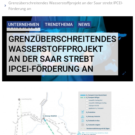
Grenzüberschreitendes Wasserstoffprojekt an der Saar strebt IPCEI-
Förderung an
UNTERNEHMEN
TRENDTHEMA
NEWS
11.03.2021
GRENZÜBERSCHREITENDES
WASSERSTOFFPROJEKT
AN DER SAAR STREBT
IPCEI-FÖRDERUNG AN