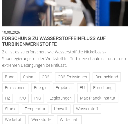
10.08.2026
FORSCHUNG ZU WASSERSTOFFEINFLUSS AUF
TURBINENWERKSTOFFE
Ziel ist es zu erforschen, wie Wasserstoff die Nickelbasis-
Superlegierungen – der Werkstoff für Turbinenschaufeln – unter den
extremen Bedingungen beeinflusst.
Bund
China
CO2
CO2-Emissionen
Deutschland
Emissionen
Energie
Ergebnis
EU
Forschung
HZ
IMU
ING
Legierungen
Max-Planck-Institut
Studie
Temperatur
Umwelt
Wasserstoff
Werkstoff
Werkstoffe
Wirtschaft