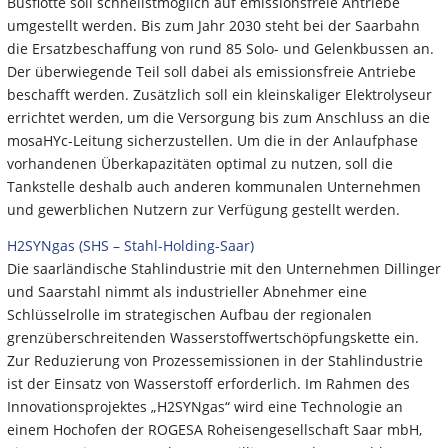
Busflotte soll schnellstmöglich auf emissionsfreie Antriebe
umgestellt werden. Bis zum Jahr 2030 steht bei der Saarbahn
die Ersatzbeschaffung von rund 85 Solo- und Gelenkbussen an.
Der überwiegende Teil soll dabei als emissionsfreie Antriebe
beschafft werden. Zusätzlich soll ein kleinskaliger Elektrolyseur
errichtet werden, um die Versorgung bis zum Anschluss an die
mosaHYc-Leitung sicherzustellen. Um die in der Anlaufphase
vorhandenen Überkapazitäten optimal zu nutzen, soll die
Tankstelle deshalb auch anderen kommunalen Unternehmen
und gewerblichen Nutzern zur Verfügung gestellt werden.
H2SYNgas (SHS – Stahl-Holding-Saar)
Die saarländische Stahlindustrie mit den Unternehmen Dillinger
und Saarstahl nimmt als industrieller Abnehmer eine
Schlüsselrolle im strategischen Aufbau der regionalen
grenzüberschreitenden Wasserstoffwertschöpfungskette ein.
Zur Reduzierung von Prozessemissionen in der Stahlindustrie
ist der Einsatz von Wasserstoff erforderlich. Im Rahmen des
Innovationsprojektes „H2SYNgas“ wird eine Technologie an
einem Hochofen der ROGESA Roheisengesellschaft Saar mbH,