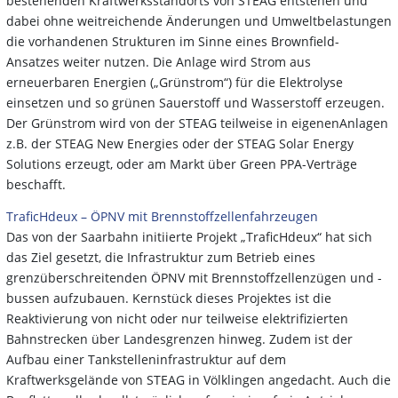
bestehenden Kraftwerksstandorts von STEAG entstehen und
dabei ohne weitreichende Änderungen und Umweltbelastungen
die vorhandenen Strukturen im Sinne eines Brownfield-
Ansatzes weiter nutzen. Die Anlage wird Strom aus
erneuerbaren Energien („Grünstrom“) für die Elektrolyse
einsetzen und so grünen Sauerstoff und Wasserstoff erzeugen.
Der Grünstrom wird von der STEAG teilweise in eigenen
Anlagen
z.B. der STEAG New Energies oder der STEAG Solar Energy
Solutions erzeugt, oder am Markt über Green PPA-Verträge
beschafft.
TraficHdeux – ÖPNV mit Brennstoffzellenfahrzeugen
Das von der Saarbahn initiierte Projekt „TraficHdeux“ hat sich
das Ziel gesetzt, die Infrastruktur zum Betrieb eines
grenzüberschreitenden ÖPNV mit Brennstoffzellenzügen und -
bussen aufzubauen. Kernstück dieses Projektes ist die
Reaktivierung von nicht oder nur teilweise elektrifizierten
Bahnstrecken über Landesgrenzen hinweg. Zudem ist der
Aufbau einer Tankstelleninfrastruktur auf dem
Kraftwerksgelände von STEAG in Völklingen angedacht. Auch die