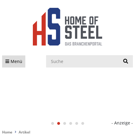
S
Menü
- Anzeige -
Home
Artikel