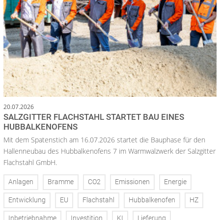
20.07.2026
SALZGITTER FLACHSTAHL STARTET BAU EINES
HUBBALKENOFENS
Mit dem Spatenstich am 16.07.2026 startet die Bauphase für den
Hallenneubau des Hubbalkenofens 7 im Warmwalzwerk der Salzgitter
Flachstahl GmbH.
Anlagen
Bramme
CO2
Emissionen
Energie
Entwicklung
EU
Flachstahl
Hubbalkenofen
HZ
Inbetriebnahme
Investition
KI
Lieferung