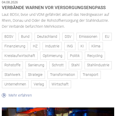
04.08.2026
VERBÄNDE WARNEN VOR VERSORGUNGSENGPASS
Laut BDSV, bvse und VDM gefährdet aktuell das Niedrigwasser auf
Rhein, Donau und Oder die Rohstoffversorgung der Stahlindustrie.
Der Verbände befürchten Mehrkosten.
BDSV
Bund
Deutschland
DSV
Emissionen
EU
Finanzierung
HZ
Industrie
ING
KI
Klima
Kreislaufwirtschaft
Optimierung
Politik
Recycling
Rohstoffe
Sanierung
Schrott
Stahl
Stahlindustrie
Stahlwerk
Strategie
Transformation
Transport
Unternehmen
Verlag
Wirtschaft
Mehr erfahren