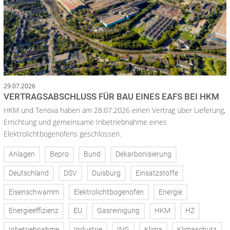
29.07.2026
VERTRAGSABSCHLUSS FÜR BAU EINES EAFS BEI HKM
HKM und Tenova haben am 28.07.2026 einen Vertrag über Lieferung,
Errichtung und gemeinsame Inbetriebnahme eines
Elektrolichtbogenofens geschlossen.
Anlagen
Bepro
Bund
Dekarbonisierung
Deutschland
DSV
Duisburg
Einsatzstoffe
Eisenschwamm
Elektrolichtbogenofen
Energie
Energieeffizienz
EU
Gasreinigung
HKM
HZ
Inbetriebnahme
Industrie
ING
Klima
Klimaschutz