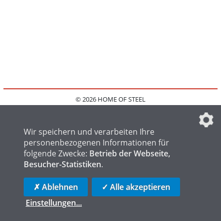
© 2026 HOME OF STEEL
HOME
KONTAKT
MEDIADATEN
DATENSCHUTZ
IMPRESSUM
FAQ
DATENSCHUTZEINSTELLUNGEN
Wir speichern und verarbeiten Ihre
personenbezogenen Informationen für
folgende Zwecke:
Betrieb der Webseite,
Besucher-Statistiken
.
HOME OF WELDING
HOME OF FOUNDRY
HOME OF LOGISTICS
✗ Ablehnen
✓ Alle akzeptieren
Einstellungen
...
die profilschmiede - Internetagentur