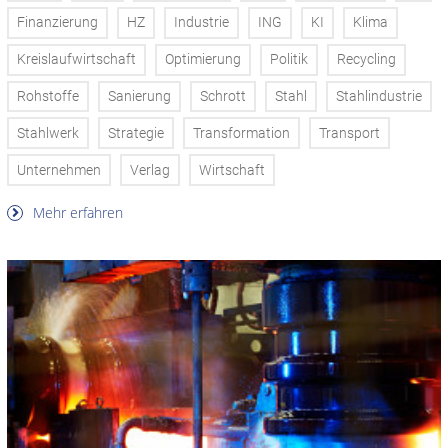
Finanzierung
HZ
Industrie
ING
KI
Klima
Kreislaufwirtschaft
Optimierung
Politik
Recycling
Rohstoffe
Sanierung
Schrott
Stahl
Stahlindustrie
Stahlwerk
Strategie
Transformation
Transport
Unternehmen
Verlag
Wirtschaft
Mehr erfahren