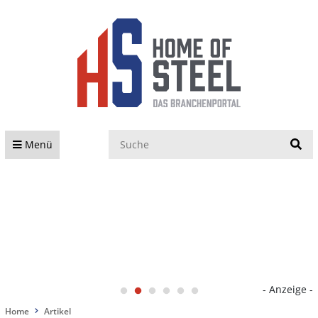
S
Menü
- Anzeige -
Home
Artikel