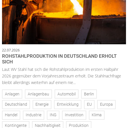
22.07.2026
ROHSTAHLPRODUKTION IN DEUTSCHLAND ERHOLT
SICH
Laut WV Stahl hat sich die Rohstahlproduktion im ersten Halbjahr
2026 gegenüber dem Vorjahreszeitraum erholt. Die Stahlnachfrage
bleibt allerdings weiterhin auf einem nie...
Anlagen
Anlagenbau
Automobil
Berlin
Deutschland
Energie
Entwicklung
EU
Europa
Handel
Industrie
ING
Investition
Klima
Kontingente
Nachhaltigkeit
Produktion