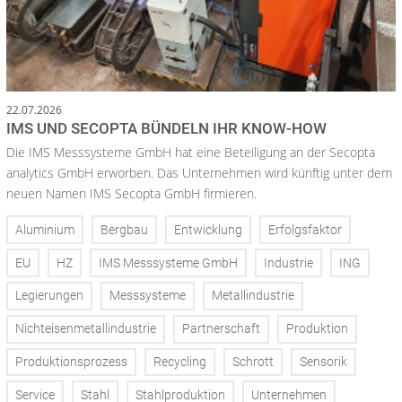
22.07.2026
IMS UND SECOPTA BÜNDELN IHR KNOW-HOW
Die IMS Messsysteme GmbH hat eine Beteiligung an der Secopta
analytics GmbH erworben. Das Unternehmen wird künftig unter dem
neuen Namen IMS Secopta GmbH firmieren.
Aluminium
Bergbau
Entwicklung
Erfolgsfaktor
EU
HZ
IMS Messsysteme GmbH
Industrie
ING
Legierungen
Messsysteme
Metallindustrie
Nichteisenmetallindustrie
Partnerschaft
Produktion
Produktionsprozess
Recycling
Schrott
Sensorik
Service
Stahl
Stahlproduktion
Unternehmen