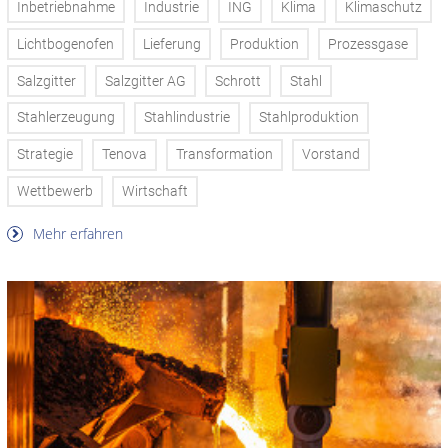
Inbetriebnahme
Industrie
ING
Klima
Klimaschutz
Lichtbogenofen
Lieferung
Produktion
Prozessgase
Salzgitter
Salzgitter AG
Schrott
Stahl
Stahlerzeugung
Stahlindustrie
Stahlproduktion
Strategie
Tenova
Transformation
Vorstand
Wettbewerb
Wirtschaft
Mehr erfahren