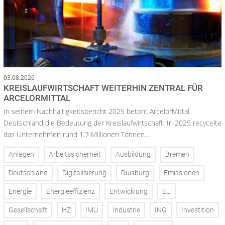
03.08.2026
KREISLAUFWIRTSCHAFT WEITERHIN ZENTRAL FÜR
ARCELORMITTAL
In seinem Nachhaltigkeitsbericht 2025 betont ArcelorMittal
Deutschland die Bedeutung der Kreislaufwirtschaft. In 2025 recycelte
das Unternehmen rund 1,7 Millionen Tonnen...
Anlagen
Arbeitssicherheit
Ausbildung
Bremen
Deutschland
Digitalisierung
Duisburg
Emissionen
Energie
Energieeffizienz
Entwicklung
EU
Gesellschaft
HZ
IMU
Industrie
ING
Investition