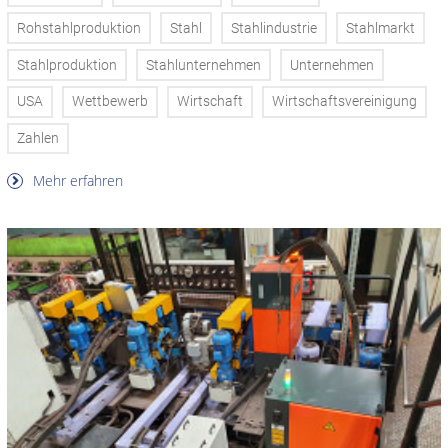
Rohstahlproduktion
Stahl
Stahlindustrie
Stahlmarkt
Stahlproduktion
Stahlunternehmen
Unternehmen
USA
Wettbewerb
Wirtschaft
Wirtschaftsvereinigung
Zahlen
Mehr erfahren