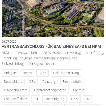
29.07.2026
VERTRAGSABSCHLUSS FÜR BAU EINES EAFS BEI HKM
HKM und Tenova haben am 28.07.2026 einen Vertrag über Lieferung,
Errichtung und gemeinsame Inbetriebnahme eines
Elektrolichtbogenofens geschlossen.
Anlagen
Bepro
Bund
Dekarbonisierung
Deutschland
DSV
Duisburg
Einsatzstoffe
Eisenschwamm
Elektrolichtbogenofen
Energie
Energieeffizienz
EU
Gasreinigung
HKM
HZ