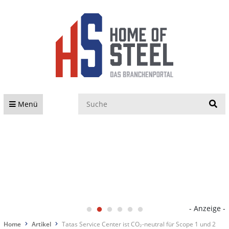
S
Menü
- Anzeige -
Home
Artikel
Tatas Service Center ist CO₂-neutral für Scope 1 und 2