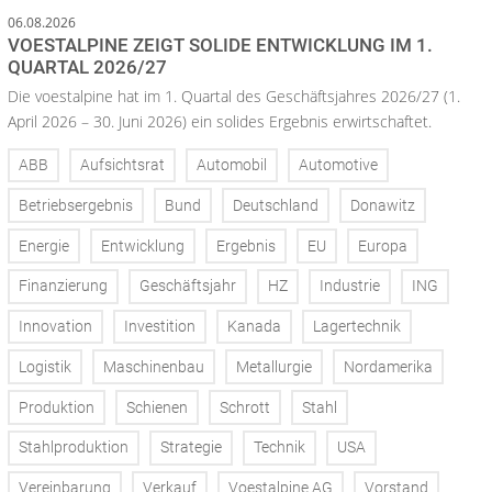
06.08.2026
VOESTALPINE ZEIGT SOLIDE ENTWICKLUNG IM 1.
QUARTAL 2026/27
Die voestalpine hat im 1. Quartal des Geschäftsjahres 2026/27 (1.
April 2026 – 30. Juni 2026) ein solides Ergebnis erwirtschaftet.
ABB
Aufsichtsrat
Automobil
Automotive
Betriebsergebnis
Bund
Deutschland
Donawitz
Energie
Entwicklung
Ergebnis
EU
Europa
Finanzierung
Geschäftsjahr
HZ
Industrie
ING
Innovation
Investition
Kanada
Lagertechnik
Logistik
Maschinenbau
Metallurgie
Nordamerika
Produktion
Schienen
Schrott
Stahl
Stahlproduktion
Strategie
Technik
USA
Vereinbarung
Verkauf
Voestalpine AG
Vorstand