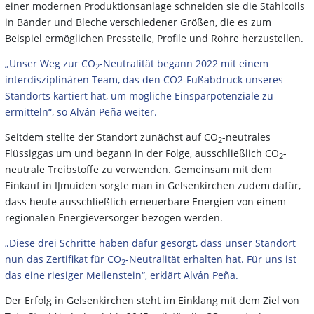
einer modernen Produktionsanlage schneiden sie die Stahlcoils
in Bänder und Bleche verschiedener Größen, die es zum
Beispiel ermöglichen Pressteile, Profile und Rohre herzustellen.
„Unser Weg zur CO
-Neutralität begann 2022 mit einem
2
interdisziplinären Team, das den CO2-Fußabdruck unseres
Standorts kartiert hat, um mögliche Einsparpotenziale zu
ermitteln“, so Alván Peña weiter.
Seitdem stellte der Standort zunächst auf CO
-neutrales
2
Flüssiggas um und begann in der Folge, ausschließlich CO
-
2
neutrale Treibstoffe zu verwenden. Gemeinsam mit dem
Einkauf in IJmuiden sorgte man in Gelsenkirchen zudem dafür,
dass heute ausschließlich erneuerbare Energien von einem
regionalen Energieversorger bezogen werden.
„Diese drei Schritte haben dafür gesorgt, dass unser Standort
nun das Zertifikat für CO
-Neutralität erhalten hat. Für uns ist
2
das eine riesiger Meilenstein“, erklärt Alván Peña.
Der Erfolg in Gelsenkirchen steht im Einklang mit dem Ziel von