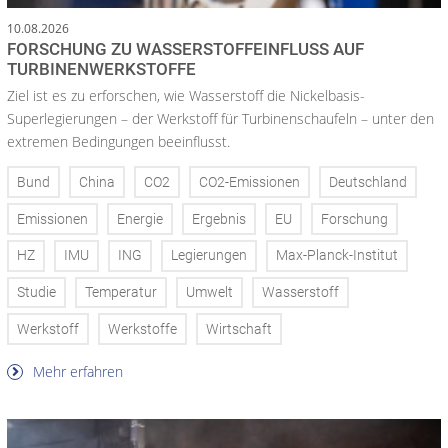
10.08.2026
FORSCHUNG ZU WASSERSTOFFEINFLUSS AUF
TURBINENWERKSTOFFE
Ziel ist es zu erforschen, wie Wasserstoff die Nickelbasis-
Superlegierungen – der Werkstoff für Turbinenschaufeln – unter den
extremen Bedingungen beeinflusst.
Bund
China
CO2
CO2-Emissionen
Deutschland
Emissionen
Energie
Ergebnis
EU
Forschung
HZ
IMU
ING
Legierungen
Max-Planck-Institut
Studie
Temperatur
Umwelt
Wasserstoff
Werkstoff
Werkstoffe
Wirtschaft
Mehr erfahren