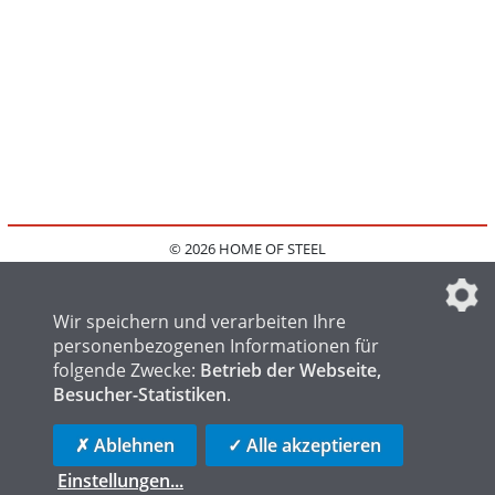
© 2026 HOME OF STEEL
HOME
KONTAKT
MEDIADATEN
DATENSCHUTZ
IMPRESSUM
FAQ
DATENSCHUTZEINSTELLUNGEN
Wir speichern und verarbeiten Ihre
personenbezogenen Informationen für
folgende Zwecke:
Betrieb der Webseite,
Besucher-Statistiken
.
HOME OF WELDING
HOME OF FOUNDRY
HOME OF LOGISTICS
✗ Ablehnen
✓ Alle akzeptieren
Einstellungen
...