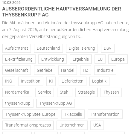
10.08.2026
AUSSERORDENTLICHE HAUPTVERSAMMLUNG DER T
HYSSENKRUPP AG
Die Aktionärinnen und Aktionäre der thyssenkrupp AG haben heute,
am 7. August 2026, auf einer außerordentlichen Hauptversammlung
der geplanten Verselbstständigung von tk...
Aufsichtsrat
Deutschland
Digitalisierung
DSV
Elektrifizierung
Entwicklung
Ergebnis
EU
Europa
Gesellschaft
Getriebe
Handel
HZ
Industrie
ING
Investition
KI
Lieferketten
Logistik
Nordamerika
Service
Stahl
Strategie
Thyssen
thyssenkrupp
Thyssenkrupp AG
Thyssenkrupp Steel Europe
Tk accelis
Transformation
Transformationsprozess
Unternehmen
USA