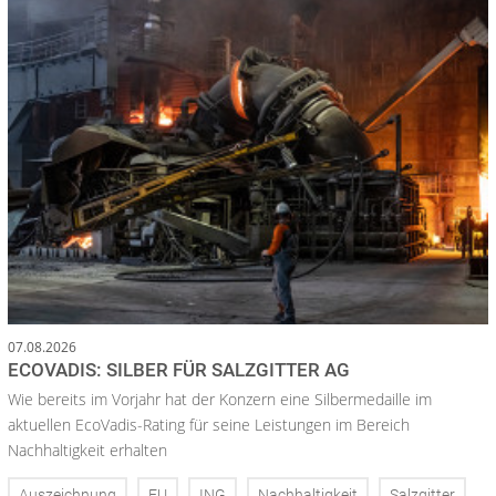
07.08.2026
ECOVADIS: SILBER FÜR SALZGITTER AG
Wie bereits im Vorjahr hat der Konzern eine Silbermedaille im
aktuellen EcoVadis-Rating für seine Leistungen im Bereich
Nachhaltigkeit erhalten
Auszeichnung
EU
ING
Nachhaltigkeit
Salzgitter