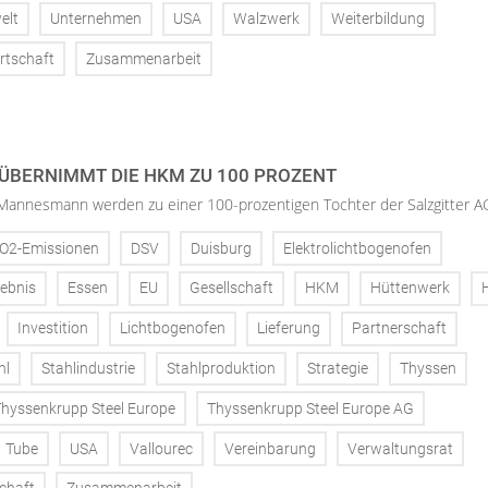
elt
Unternehmen
USA
Walzwerk
Weiterbildung
rtschaft
Zusammenarbeit
 ÜBERNIMMT DIE HKM ZU 100 PROZENT
annesmann werden zu einer 100-prozentigen Tochter der Salzgitter A
O2-Emissionen
DSV
Duisburg
Elektrolichtbogenofen
ebnis
Essen
EU
Gesellschaft
HKM
Hüttenwerk
Investition
Lichtbogenofen
Lieferung
Partnerschaft
hl
Stahlindustrie
Stahlproduktion
Strategie
Thyssen
hyssenkrupp Steel Europe
Thyssenkrupp Steel Europe AG
Tube
USA
Vallourec
Vereinbarung
Verwaltungsrat