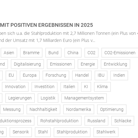
MIT POSITIVEN ERGEBNISSEN IN 2025
ben sich u.a. die Stahlproduktion mit 2,7 Millionen Tonnen (ein Plus von
nd der Umsatz mit 1,7 Milliarden Euro (ein Plus v...
Asien
Bramme
Bund
China
CO2
CO2-Emissionen
and
Digitalisierung
Emissionen
Energie
Entwicklung
EU
Europa
Forschung
Handel
IBU
Indien
Innovation
Investition
Italien
KI
Klima
Legierungen
Logistik
Managementsystem
Messung
Nachhaltigkeit
Nordamerika
Optimierung
duktionsprozess
Rohstahlproduktion
Russland
Schlacke
ng
Sensorik
Stahl
Stahlproduktion
Stahlwerk