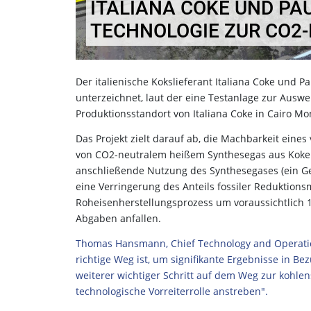
ITALIANA COKE UND PA
TECHNOLOGIE ZUR CO2
Der italienische Kokslieferant Italiana Coke und
unterzeichnet, laut der eine Testanlage zur Aus
Produktionsstandort von Italiana Coke in Cairo Mont
Das Projekt zielt darauf ab, die Machbarkeit eine
von CO2-neutralem heißem Synthesegas aus Koke
anschließende Nutzung des Synthesegases (ein G
eine Verringerung des Anteils fossiler Reduktion
Roheisenherstellungsprozess um voraussichtlich 
Abgaben anfallen.
Thomas Hansmann, Chief Technology and Operations
richtige Weg ist, um signifikante Ergebnisse in Be
weiterer wichtiger Schritt auf dem Weg zur kohle
technologische Vorreiterrolle anstreben".