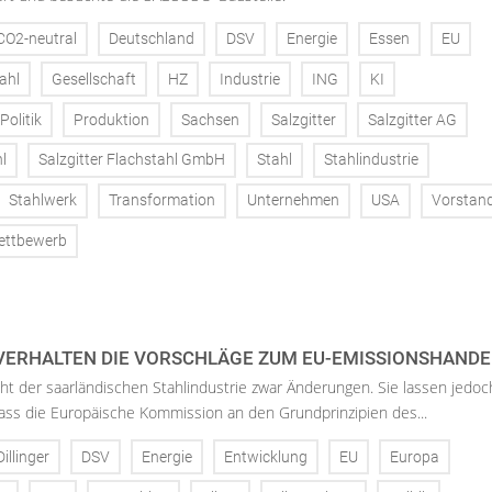
CO2-neutral
Deutschland
DSV
Energie
Essen
EU
ahl
Gesellschaft
HZ
Industrie
ING
KI
Politik
Produktion
Sachsen
Salzgitter
Salzgitter AG
l
Salzgitter Flachstahl GmbH
Stahl
Stahlindustrie
Stahlwerk
Transformation
Unternehmen
USA
Vorstan
ettbewerb
VERHALTEN DIE VORSCHLÄGE ZUM EU-EMISSIONSHANDEL
cht der saarländischen Stahlindustrie zwar Änderungen. Sie lassen jedoc
ass die Europäische Kommission an den Grundprinzipien des...
Dillinger
DSV
Energie
Entwicklung
EU
Europa