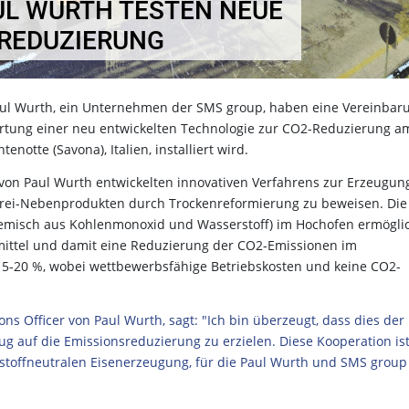
UL WURTH TESTEN NEUE
-REDUZIERUNG
 Paul Wurth, ein Unternehmen der SMS group, haben eine Vereinbar
wertung einer neu entwickelten Technologie zur CO2-Reduzierung a
enotte (Savona), Italien, installiert wird.
s von Paul Wurth entwickelten innovativen Verfahrens zur Erzeugun
rei-Nebenprodukten durch Trockenreformierung zu beweisen. Die
emisch aus Kohlenmonoxid und Wasserstoff) im Hochofen ermögli
smittel und damit eine Reduzierung der CO2-Emissionen im
15-20 %, wobei wettbewerbsfähige Betriebskosten und keine CO2-
 Officer von Paul Wurth, sagt: "Ich bin überzeugt, dass dies der
zug auf die Emissionsreduzierung zu erzielen. Diese Kooperation ist
nstoffneutralen Eisenerzeugung, für die Paul Wurth und SMS group