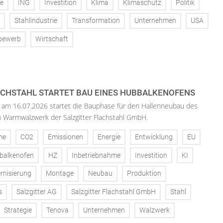
ie
ING
Investition
Klima
Klimaschutz
Politik
Stahlindustrie
Transformation
Unternehmen
USA
bewerb
Wirtschaft
ACHSTAHL STARTET BAU EINES HUBBALKENOFENS
 am 16.07.2026 startet die Bauphase für den Hallenneubau des
 Warmwalzwerk der Salzgitter Flachstahl GmbH.
me
CO2
Emissionen
Energie
Entwicklung
EU
balkenofen
HZ
Inbetriebnahme
Investition
KI
rnisierung
Montage
Neubau
Produktion
s
Salzgitter AG
Salzgitter Flachstahl GmbH
Stahl
Strategie
Tenova
Unternehmen
Walzwerk