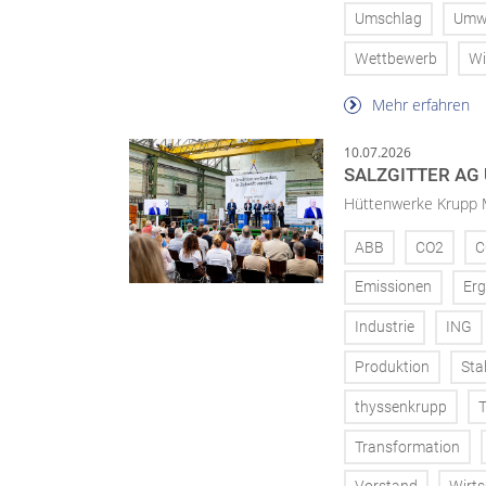
Umschlag
Umw
Wettbewerb
Wi
Mehr erfahren
10.07.2026
SALZGITTER AG
Hüttenwerke Krupp M
ABB
CO2
C
Emissionen
Erg
Industrie
ING
Produktion
Sta
thyssenkrupp
T
Transformation