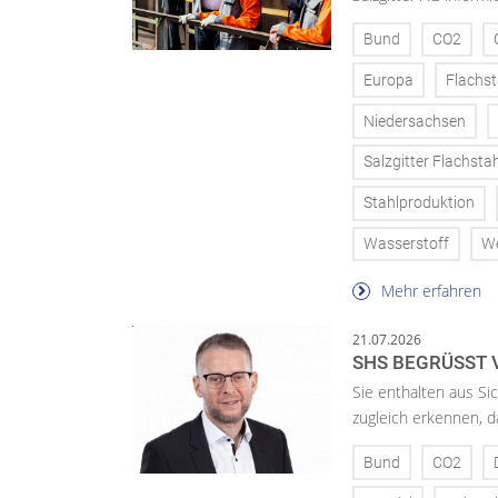
Bund
CO2
Europa
Flachst
Niedersachsen
Salzgitter Flachstah
Stahlproduktion
Wasserstoff
W
Mehr erfahren
21.07.2026
SHS BEGRÜSST 
Sie enthalten aus Si
zugleich erkennen, d
Bund
CO2