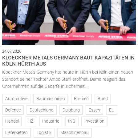
24.07.2026
KLOECKNER METALS GERMANY BAUT KAPAZITÄTEN IN
KÖLN-HÜRTH AUS
Kloeckner Metals Germany hat heute in Hürth bei Köln einen neuen
Standort seiner Tochter Ambo Stahl eröffnet. Damit reagiert das
Unternehmen auf die Bedarfe in sicherheit...
Automotive
Baumaschinen
Bremen
Bund
Defence
Deutschland
Duisburg
Essen
EU
Handel
HZ
Industrie
ING
Investition
Lieferketten
Logistik
Maschinenbau