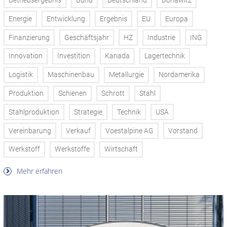
Betriebsergebnis
Bund
Deutschland
Donawitz
Energie
Entwicklung
Ergebnis
EU
Europa
Finanzierung
Geschäftsjahr
HZ
Industrie
ING
Innovation
Investition
Kanada
Lagertechnik
Logistik
Maschinenbau
Metallurgie
Nordamerika
Produktion
Schienen
Schrott
Stahl
Stahlproduktion
Strategie
Technik
USA
Vereinbarung
Verkauf
Voestalpine AG
Vorstand
Werkstoff
Werkstoffe
Wirtschaft
Mehr erfahren