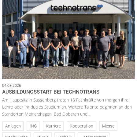
04.08.2026
AUSBILDUNGSSTART BEI TECHNOTRANS
Am Hauptsitz in Sassenberg treten 18 Fachkräfte von morgen ihre
Lehre oder ihr duales Studium an. Weitere Talente beginnen an den
Standorten Meinerzhagen, Bad Doberan und...
Anlagen
ING
Karriere
Kooperation
Messe