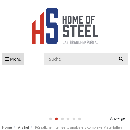
S
Menü
- Anzeige -
Home
Artikel
Künstliche Intelligenz analysiert komplexe Materialien