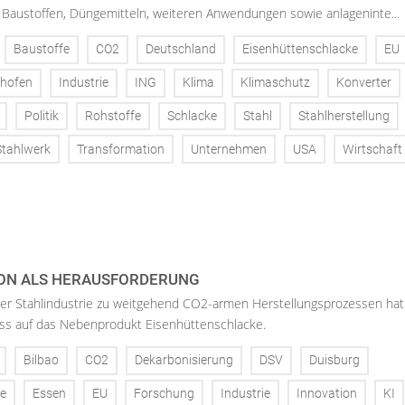
 Baustoffen, Düngemitteln, weiteren Anwendungen sowie anlageninte...
Baustoffe
CO2
Deutschland
Eisenhüttenschlacke
EU
hofen
Industrie
ING
Klima
Klimaschutz
Konverter
Politik
Rohstoffe
Schlacke
Stahl
Stahlherstellung
Stahlwerk
Transformation
Unternehmen
USA
Wirtschaft
ON ALS HERAUSFORDERUNG
der Stahlindustrie zu weitgehend CO2-armen Herstellungsprozessen hat
uss auf das Nebenprodukt Eisenhüttenschlacke.
Bilbao
CO2
Dekarbonisierung
DSV
Duisburg
ke
Essen
EU
Forschung
Industrie
Innovation
KI