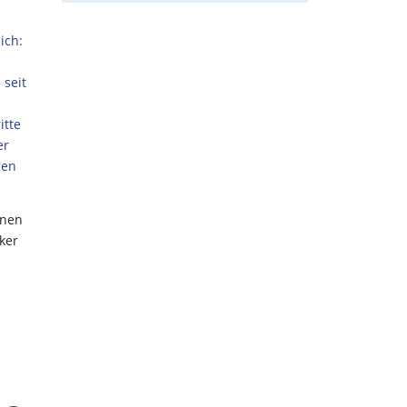
ich:
 seit
itte
er
gen
nnen
ker