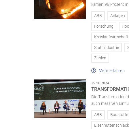
kamen 96 Prozent in
ABB
Anlagen
Forschung
Hoc
Kreislaufwirtschaft
Stahlindustrie
Zahlen
Mehr erfahren
29.10.2024
TRANSFORMATI
Die Transformation 
auch massiven Einfl
ABB
Baustoffe
Eisenhüttenschlac