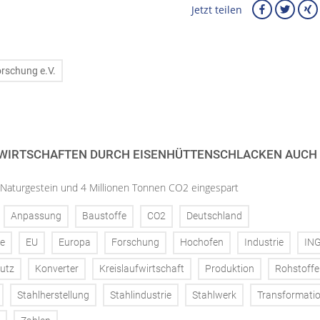
Jetzt teilen
orschung e.V.
 WIRTSCHAFTEN DURCH EISENHÜTTENSCHLACKEN AUCH
 Naturgestein und 4 Millionen Tonnen CO2 eingespart
Anpassung
Baustoffe
CO2
Deutschland
ke
EU
Europa
Forschung
Hochofen
Industrie
IN
utz
Konverter
Kreislaufwirtschaft
Produktion
Rohstoffe
Stahlherstellung
Stahlindustrie
Stahlwerk
Transformati