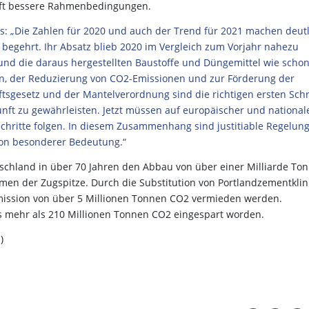
kunft bessere Rahmenbedingungen.
s: „Die Zahlen für 2020 und auch der Trend für 2021 machen deutl
 begehrt. Ihr Absatz blieb 2020 im Vergleich zum Vorjahr nahezu
nd die daraus hergestellten Baustoffe und Düngemittel wie schon
en, der Reduzierung von CO2-Emissionen und zur Förderung der
aftsgesetz und der Mantelverordnung sind die richtigen ersten Schr
ft zu gewährleisten. Jetzt müssen auf europäischer und national
chritte folgen. In diesem Zusammenhang sind justitiable Regelun
von besonderer Bedeutung.“
schland in über 70 Jahren den Abbau von über einer Milliarde To
men der Zugspitze. Durch die Substitution von Portlandzementklin
mission von über 5 Millionen Tonnen CO2 vermieden werden.
ts mehr als 210 Millionen Tonnen CO2 eingespart worden.
)