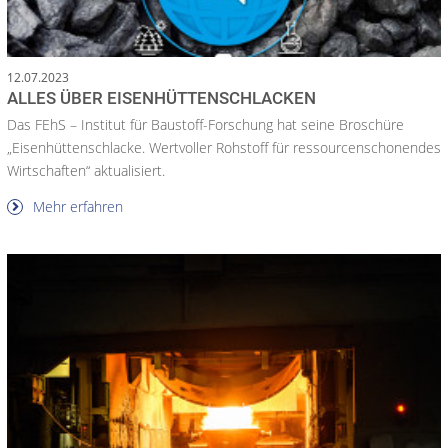
12.07.2023
ALLES ÜBER EISENHÜTTENSCHLACKEN
Das FEhS – Institut für Baustoff-Forschung hat seine Broschüre
„Eisenhüttenschlacke. Wertvoller Rohstoff für ressourcenschonendes
Wirtschaften“ aktualisiert.
Mehr erfahren