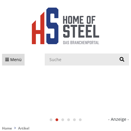
S
Menü
- Anzeige -
Home
Artikel