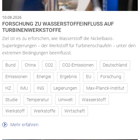
10.08.2026
FORSCHUNG ZU WASSERSTOFFEINFLUSS AUF
TURBINENWERKSTOFFE
Ziel ist es zu erforschen, wie Wasserstoff die Nickelbasis-
Superlegierungen – der Werkstoff für Turbinenschaufeln – unter den
extremen Bedingungen beeinflusst.
Bund
China
CO2
CO2-Emissionen
Deutschland
Emissionen
Energie
Ergebnis
EU
Forschung
HZ
IMU
ING
Legierungen
Max-Planck-Institut
Studie
Temperatur
Umwelt
Wasserstoff
Werkstoff
Werkstoffe
Wirtschaft
Mehr erfahren