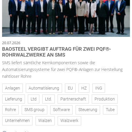
20.07.2026
BAOSTEEL VERGIBT AUFTRAG FÜR ZWEI PQF®-
ROHRWALZWERKE AN SMS
SMS liefert sämtliche Kernkomponenten sowie die
Automatisierungssysteme für zwei PQF®-Anlagen zur Herstellung
nahtloser Rohre
Anlagen
Automatisierung
EU
HZ
ING
Lieferung
Ltd
Ltd.
Partnerschaft
Produktion
Rohre
SMS group
Software
Steuerung
Tube
Unternehmen
Walzen
Walzwerk