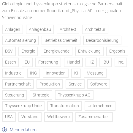
GlobalLogic und thyssenkrupp starten strategische Partnerschaft
zum Einsatz autonomer Robotik und „Physical AI“ in der globalen
Schwerindustrie
Anlagen
Anlagenbau
Architekt
Architektur
Automatisierung
Betriebssicherheit
Dekarbonisierung
DSV
Energie
Energiewende
Entwicklung
Ergebnis
Essen
EU
Forschung
Handel
HZ
IBU
Inc.
Industrie
ING
Innovation
KI
Messung
Partnerschaft
Produktion
Service
Software
Steuerung
Strategie
Thyssenkrupp AG
Thyssenkrupp Uhde
Transformation
Unternehmen
USA
Vorstand
Wettbewerb
Zusammenarbeit
Mehr erfahren