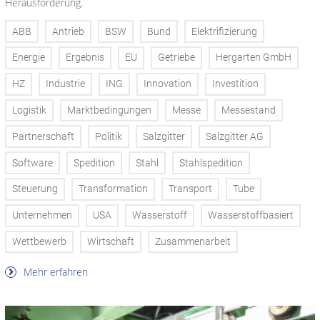
Herausforderung.
ABB
Antrieb
BSW
Bund
Elektrifizierung
Energie
Ergebnis
EU
Getriebe
Hergarten GmbH
HZ
Industrie
ING
Innovation
Investition
Logistik
Marktbedingungen
Messe
Messestand
Partnerschaft
Politik
Salzgitter
Salzgitter AG
Software
Spedition
Stahl
Stahlspedition
Steuerung
Transformation
Transport
Tube
Unternehmen
USA
Wasserstoff
Wasserstoffbasiert
Wettbewerb
Wirtschaft
Zusammenarbeit
Mehr erfahren