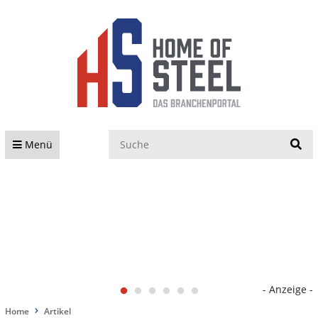
S
Menü
- Anzeige -
Home
Artikel