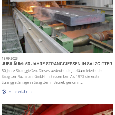
18.09.2023
JUBILÄUM: 50 JAHRE STRANGGIESSEN IN SALZGITTER
50 Jahre Stranggießen: Dieses bedeutende Jubiläum feierte die
Salzgitter Flachstahl GmbH im September. Als 1973 die erste
Stranggießanlage in Salzgitter in Betrieb genomm...
Mehr erfahren