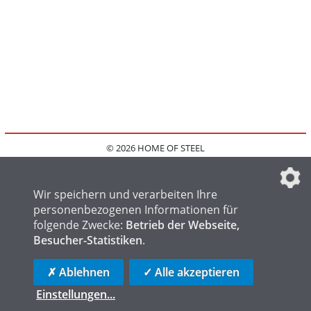
© 2026 HOME OF STEEL
HOME
KONTAKT
MEDIADATEN
DATENSCHUTZ
IMPRESSUM
FAQ
DATENSCHUTZEINSTELLUNGEN
Wir speichern und verarbeiten Ihre
personenbezogenen Informationen für
folgende Zwecke:
Betrieb der Webseite,
Besucher-Statistiken
.
HOME OF WELDING
HOME OF FOUNDRY
HOME OF LOGISTICS
✗ Ablehnen
✓ Alle akzeptieren
Einstellungen
...
die profilschmiede - Internetagentur