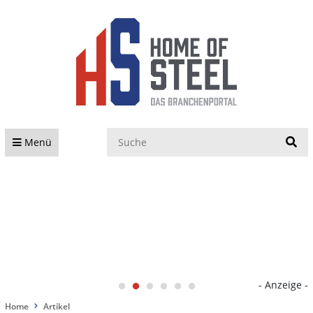
S
Menü
- Anzeige -
Home
Artikel