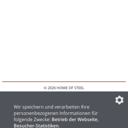
© 2026 HOME OF STEEL
HOME
KONTAKT
MEDIADATEN
DATENSCHUTZ
IMPRESSUM
FAQ
DATENSCHUTZEINSTELLUNGEN
Wir speichern und verarbeiten Ihre
personenbezogenen Informationen für
folgende Zwecke:
Betrieb der Webseite,
Besucher-Statistiken
.