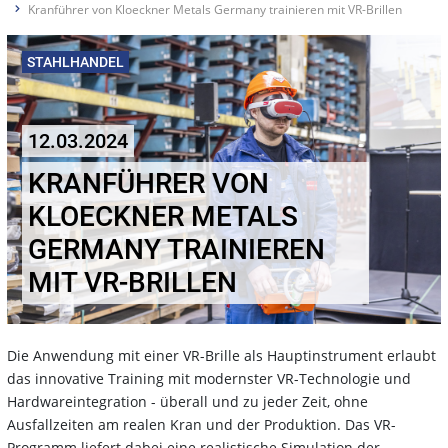
Kranführer von Kloeckner Metals Germany trainieren mit VR-Brillen
STAHLHANDEL
12.03.2024
KRANFÜHRER VON
KLOECKNER METALS
GERMANY TRAINIEREN
MIT VR-BRILLEN
Die Anwendung mit einer VR-Brille als Hauptinstrument erlaubt
das innovative Training mit modernster VR-Technologie und
Hardwareintegration - überall und zu jeder Zeit, ohne
Ausfallzeiten am realen Kran und der Produktion. Das VR-
Programm liefert dabei eine realistische Simulation der