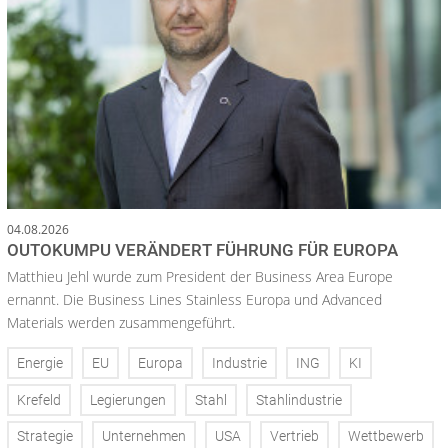
04.08.2026
OUTOKUMPU VERÄNDERT FÜHRUNG FÜR EUROPA
Matthieu Jehl wurde zum President der Business Area Europe
ernannt. Die Business Lines Stainless Europa und Advanced
Materials werden zusammengeführt.
Energie
EU
Europa
Industrie
ING
KI
Krefeld
Legierungen
Stahl
Stahlindustrie
Strategie
Unternehmen
USA
Vertrieb
Wettbewerb