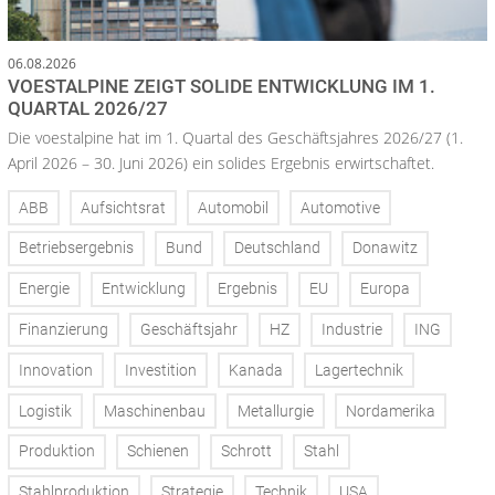
06.08.2026
VOESTALPINE ZEIGT SOLIDE ENTWICKLUNG IM 1.
QUARTAL 2026/27
Die voestalpine hat im 1. Quartal des Geschäftsjahres 2026/27 (1.
April 2026 – 30. Juni 2026) ein solides Ergebnis erwirtschaftet.
ABB
Aufsichtsrat
Automobil
Automotive
Betriebsergebnis
Bund
Deutschland
Donawitz
Energie
Entwicklung
Ergebnis
EU
Europa
Finanzierung
Geschäftsjahr
HZ
Industrie
ING
Innovation
Investition
Kanada
Lagertechnik
Logistik
Maschinenbau
Metallurgie
Nordamerika
Produktion
Schienen
Schrott
Stahl
Stahlproduktion
Strategie
Technik
USA