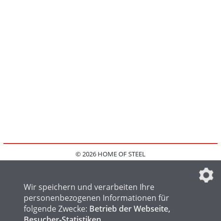
© 2026 HOME OF STEEL
HOME
KONTAKT
MEDIADATEN
DATENSCHUTZ
IMPRESSUM
FAQ
DATENSCHUTZEINSTELLUNGEN
Wir speichern und verarbeiten Ihre
personenbezogenen Informationen für
folgende Zwecke:
Betrieb der Webseite,
Besucher-Statistiken
.