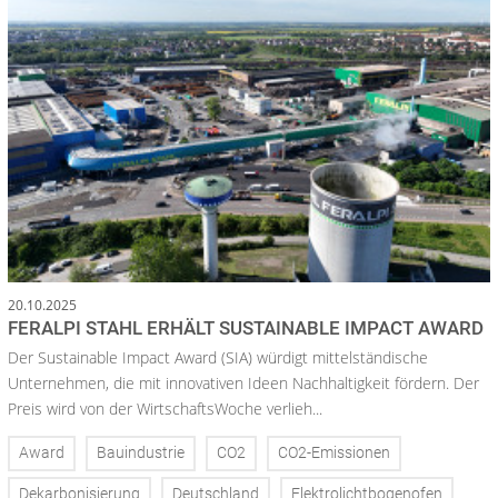
20.10.2025
FERALPI STAHL ERHÄLT SUSTAINABLE IMPACT AWARD
Der Sustainable Impact Award (SIA) würdigt mittelständische
Unternehmen, die mit innovativen Ideen Nachhaltigkeit fördern. Der
Preis wird von der WirtschaftsWoche verlieh...
Award
Bauindustrie
CO2
CO2-Emissionen
Dekarbonisierung
Deutschland
Elektrolichtbogenofen