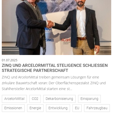
01.07.2025
ZINQ UND ARCELORMITTAL STELIGENCE SCHLIESSEN S
TRATEGISCHE PARTNERSCHAFT
ZINQ und ArcelorMittal treiben gemeinsam Lösungen für eine
zirkuläre Bauwirtschaft voran: Der Oberflächenspezialist ZINQ und
Stahlhersteller ArcelorMittal starten eine st...
ArcelorMittal
CO2
Dekarbonisierung
Einsparung
Emissionen
Energie
Entwicklung
EU
Fahrzeugbau