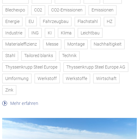
Blechexpo
CO2
CO2-Emissionen
Emissionen
Energie
EU
Fahrzeugbau
Flachstahl
HZ
Industrie
ING
KI
Klima
Leichtbau
Materialeffizienz
Messe
Montage
Nachhaltigkeit
Stahl
Tailored blanks
Technik
Thyssenkrupp Steel Europe
Thyssenkrupp Steel Europe AG
Umformung
Werkstoff
Werkstoffe
Wirtschaft
Zink
Mehr erfahren