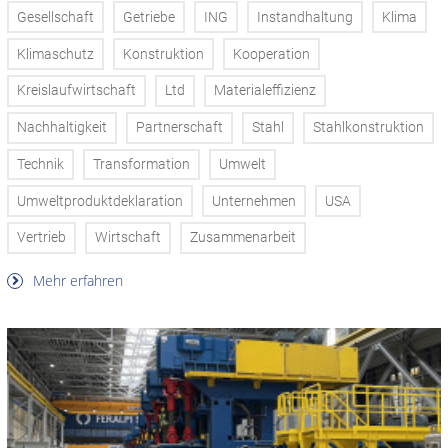
Gesellschaft
Getriebe
ING
Instandhaltung
Klima
Klimaschutz
Konstruktion
Kooperation
Kreislaufwirtschaft
Ltd
Materialeffizienz
Nachhaltigkeit
Partnerschaft
Stahl
Stahlkonstruktion
Technik
Transformation
Umwelt
Umweltproduktdeklaration
Unternehmen
USA
Vertrieb
Wirtschaft
Zusammenarbeit
Mehr erfahren