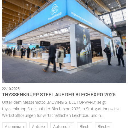
22.10.2025
THYSSENKRUPP STEEL AUF DER BLECHEXPO 2025
Unter dem Messemotto „MOVING STEEL FORWARD“ zeigt
thyssenkrupp Steel auf der Blechexpo 2025 in Stuttgart innovative
Werkstofflösungen für wirtschaftlichen Leichtbau und n...
Aluminium
Antrieb
Automobil
Blech
Bleche