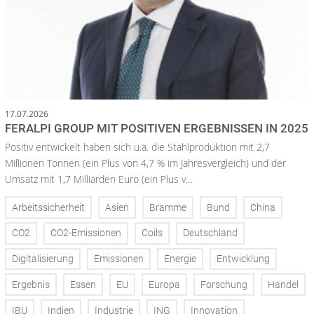
17.07.2026
FERALPI GROUP MIT POSITIVEN ERGEBNISSEN IN 2025
Positiv entwickelt haben sich u.a. die Stahlproduktion mit 2,7
Millionen Tonnen (ein Plus von 4,7 % im Jahresvergleich) und der
Umsatz mit 1,7 Milliarden Euro (ein Plus v...
Arbeitssicherheit
Asien
Bramme
Bund
China
CO2
CO2-Emissionen
Coils
Deutschland
Digitalisierung
Emissionen
Energie
Entwicklung
Ergebnis
Essen
EU
Europa
Forschung
Handel
IBU
Indien
Industrie
ING
Innovation