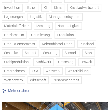
Investition
Italien
KI
Klima
Kreislaufwirtschaft
Legierungen
Logistik
Managementsystem
Materialeffizienz
Messung
Nachhaltigkeit
Nordamerika
Optimierung
Produktion
Produktionsprozess
Rohstahlproduktion
Russland
Schlacke
Schrott
Schulung
Sensorik
Stahl
Stahlproduktion
Stahlwerk
Umschlag
Umwelt
Unternehmen
USA
Walzwerk
Weiterbildung
Wettbewerb
Wirtschaft
Zusammenarbeit
Mehr erfahren