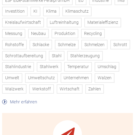
ESF Elbe-Stahlwerke Feralpi GmbH
EU
Industrie
ING
Investition
KI
Klima
Klimaschutz
Kreislaufwirtschaft
Luftreinhaltung
Materialeffizienz
Messung
Neubau
Produktion
Recycling
Rohstoffe
Schlacke
Schmelze
Schmelzen
Schrott
Schrottaufbereitung
Stahl
Stahlerzeugung
Stahlindustrie
Stahlwerk
Temperatur
Umschlag
Umwelt
Umweltschutz
Unternehmen
Walzen
Walzwerk
Werkstoff
Wirtschaft
Zahlen
Mehr erfahren