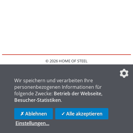
© 2026 HOME OF STEEL
HOME
KONTAKT
MEDIADATEN
DATENSCHUTZ
IMPRESSUM
FAQ
DATENSCHUTZEINSTELLUNGEN
Wir speichern und verarbeiten Ihre
personenbezogenen Informationen für
folgende Zwecke:
Betrieb der Webseite,
Besucher-Statistiken
.
HOME OF WELDING
HOME OF FOUNDRY
HOME OF LOGISTICS
✗ Ablehnen
✓ Alle akzeptieren
Einstellungen
...
die profilschmiede - Internetagentur