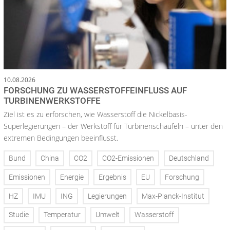
10.08.2026
FORSCHUNG ZU WASSERSTOFFEINFLUSS AUF
TURBINENWERKSTOFFE
Ziel ist es zu erforschen, wie Wasserstoff die Nickelbasis-
Superlegierungen – der Werkstoff für Turbinenschaufeln – unter den
extremen Bedingungen beeinflusst.
Bund
China
CO2
CO2-Emissionen
Deutschland
Emissionen
Energie
Ergebnis
EU
Forschung
HZ
IMU
ING
Legierungen
Max-Planck-Institut
Studie
Temperatur
Umwelt
Wasserstoff