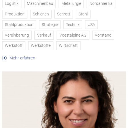
Logistik
Maschinenbau
Metallurgie
Nordamerika
Produktion
Schienen
Schrott
Stahl
Stahlproduktion
Strategie
Technik
USA
Vereinbarung
Verkauf
Voestalpine AG
Vorstand
Werkstoff
Werkstoffe
Wirtschaft
Mehr erfahren