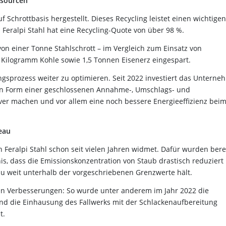
ssourcen
f Schrottbasis hergestellt. Dieses Recycling leistet einen wichtigen
Feralpi Stahl hat eine Recycling-Quote von über 98 %.
n einer Tonne Stahlschrott – im Vergleich zum Einsatz von
 Kilogramm Kohle sowie 1,5 Tonnen Eisenerz eingespart.
tungsprozess weiter zu optimieren. Seit 2022 investiert das Untern
t in Form einer geschlossenen Annahme-, Umschlags- und
iver machen und vor allem eine noch bessere Energieeffizienz bei
eau
h Feralpi Stahl schon seit vielen Jahren widmet. Dafür wurden bere
nis, dass die Emissionskonzentration von Staub drastisch reduziert
au weit unterhalb der vorgeschriebenen Grenzwerte hält.
chen Verbesserungen: So wurde unter anderem im Jahr 2022 die
 die Einhausung des Fallwerks mit der Schlackenaufbereitung
t.