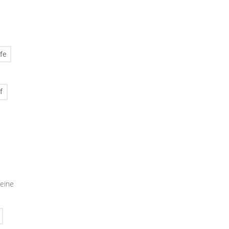
fe
f
seine