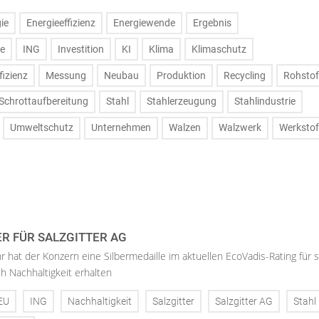
ie
Energieeffizienz
Energiewende
Ergebnis
ie
ING
Investition
KI
Klima
Klimaschutz
fizienz
Messung
Neubau
Produktion
Recycling
Rohstof
Schrottaufbereitung
Stahl
Stahlerzeugung
Stahlindustrie
Umweltschutz
Unternehmen
Walzen
Walzwerk
Werkstof
ER FÜR SALZGITTER AG
hr hat der Konzern eine Silbermedaille im aktuellen EcoVadis-Rating für 
h Nachhaltigkeit erhalten
EU
ING
Nachhaltigkeit
Salzgitter
Salzgitter AG
Stahl