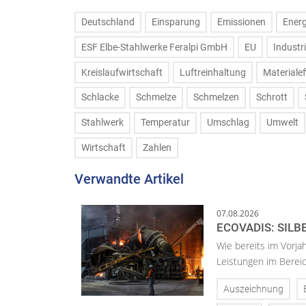
Deutschland
Einsparung
Emissionen
Energ
ESF Elbe-Stahlwerke Feralpi GmbH
EU
Industr
Kreislaufwirtschaft
Luftreinhaltung
Materialef
Schlacke
Schmelze
Schmelzen
Schrott
Stahlwerk
Temperatur
Umschlag
Umwelt
Wirtschaft
Zahlen
Verwandte Artikel
07.08.2026
ECOVADIS: SILB
Wie bereits im Vorja
Leistungen im Bereic
Auszeichnung