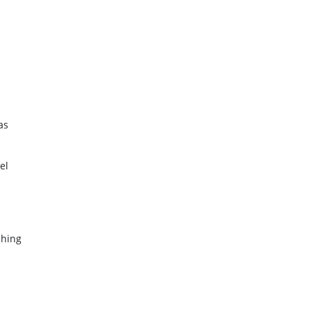
as
el
ching