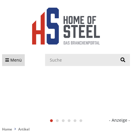
S
Menü
- Anzeige -
Home
Artikel