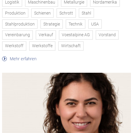
Logistik
Maschinenbau
Metallurgie
Nordamerika
Produktion
Schienen
Schrott
Stahl
Stahlproduktion
Strategie
Technik
USA
Vereinbarung
Verkauf
Voestalpine AG
Vorstand
Werkstoff
Werkstoffe
Wirtschaft
Mehr erfahren