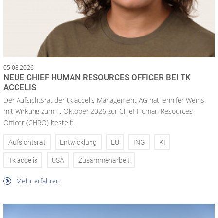
05.08.2026
NEUE CHIEF HUMAN RESOURCES OFFICER BEI TK
ACCELIS
Der Aufsichtsrat der tk accelis Management AG hat Jennifer Weihs
mit Wirkung zum 1. Oktober 2026 zur Chief Human Resources
Officer (CHRO) bestellt.
Aufsichtsrat
Entwicklung
EU
ING
KI
Tk accelis
USA
Zusammenarbeit
Mehr erfahren