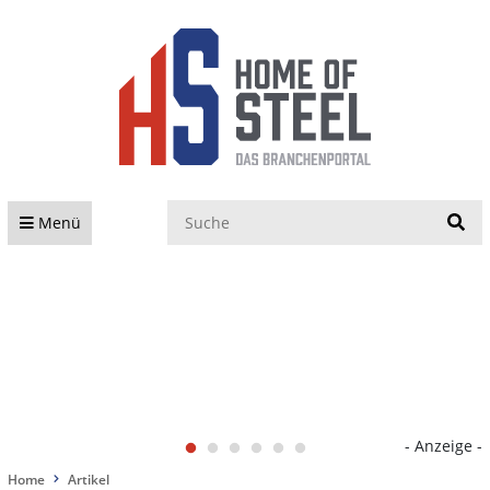
S
Menü
- Anzeige -
Home
Artikel