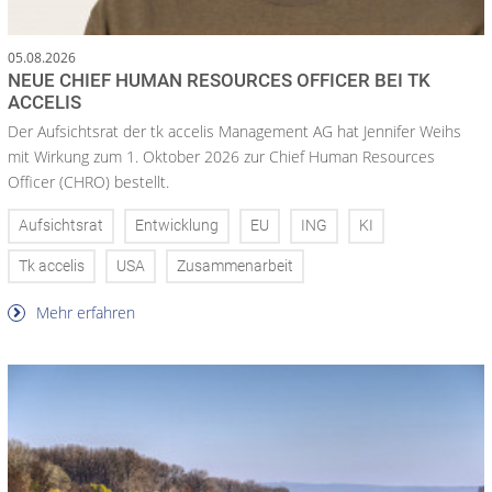
05.08.2026
NEUE CHIEF HUMAN RESOURCES OFFICER BEI TK
ACCELIS
Der Aufsichtsrat der tk accelis Management AG hat Jennifer Weihs
mit Wirkung zum 1. Oktober 2026 zur Chief Human Resources
Officer (CHRO) bestellt.
Aufsichtsrat
Entwicklung
EU
ING
KI
Tk accelis
USA
Zusammenarbeit
Mehr erfahren