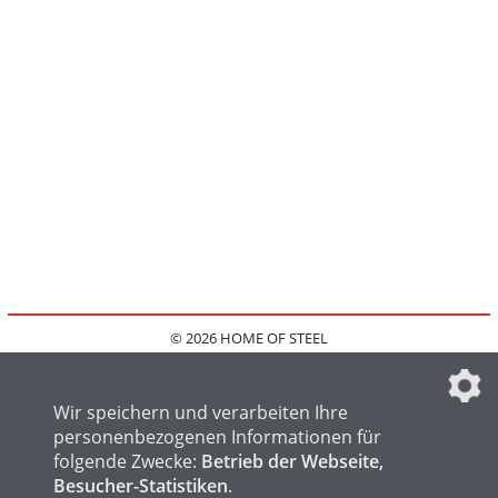
© 2026 HOME OF STEEL
HOME
KONTAKT
MEDIADATEN
DATENSCHUTZ
IMPRESSUM
FAQ
DATENSCHUTZEINSTELLUNGEN
Wir speichern und verarbeiten Ihre
personenbezogenen Informationen für
folgende Zwecke:
Betrieb der Webseite,
Besucher-Statistiken
.