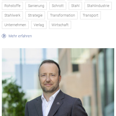
Rohstoffe
Sanierung
Schrott
Stahl
Stahlindustrie
Stahlwerk
Strategie
Transformation
Transport
Unternehmen
Verlag
Wirtschaft
Mehr erfahren