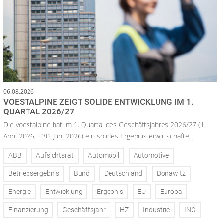
06.08.2026
VOESTALPINE ZEIGT SOLIDE ENTWICKLUNG IM 1.
QUARTAL 2026/27
Die voestalpine hat im 1. Quartal des Geschäftsjahres 2026/27 (1.
April 2026 – 30. Juni 2026) ein solides Ergebnis erwirtschaftet.
ABB
Aufsichtsrat
Automobil
Automotive
Betriebsergebnis
Bund
Deutschland
Donawitz
Energie
Entwicklung
Ergebnis
EU
Europa
Finanzierung
Geschäftsjahr
HZ
Industrie
ING