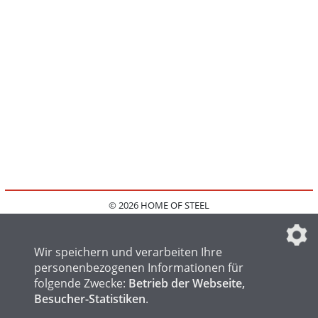
© 2026 HOME OF STEEL
HOME
KONTAKT
MEDIADATEN
DATENSCHUTZ
IMPRESSUM
FAQ
DATENSCHUTZEINSTELLUNGEN
Wir speichern und verarbeiten Ihre
personenbezogenen Informationen für
folgende Zwecke:
Betrieb der Webseite,
Besucher-Statistiken
.
HOME OF WELDING
HOME OF FOUNDRY