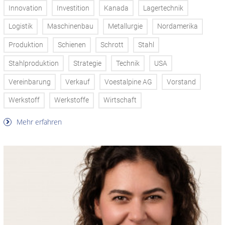
Innovation
Investition
Kanada
Lagertechnik
Logistik
Maschinenbau
Metallurgie
Nordamerika
Produktion
Schienen
Schrott
Stahl
Stahlproduktion
Strategie
Technik
USA
Vereinbarung
Verkauf
Voestalpine AG
Vorstand
Werkstoff
Werkstoffe
Wirtschaft
Mehr erfahren