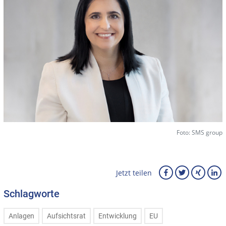
Foto: SMS group
Jetzt teilen
Schlagworte
Anlagen
Aufsichtsrat
Entwicklung
EU