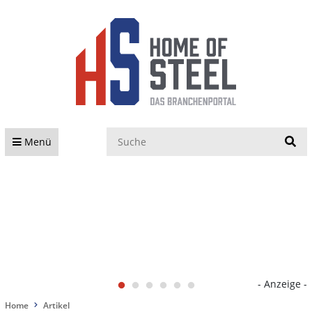
S
Menü
- Anzeige -
Home
Artikel