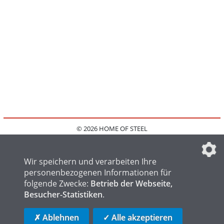
© 2026 HOME OF STEEL
HOME
KONTAKT
MEDIADATEN
DATENSCHUTZ
IMPRESSUM
FAQ
DATENSCHUTZEINSTELLUNGEN
Wir speichern und verarbeiten Ihre
personenbezogenen Informationen für
folgende Zwecke:
Betrieb der Webseite,
Besucher-Statistiken
.
HOME OF WELDING
HOME OF FOUNDRY
HOME OF LOGISTICS
✗ Ablehnen
✓ Alle akzeptieren