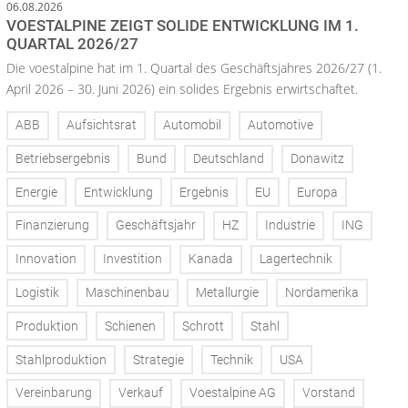
06.08.2026
VOESTALPINE ZEIGT SOLIDE ENTWICKLUNG IM 1.
QUARTAL 2026/27
Die voestalpine hat im 1. Quartal des Geschäftsjahres 2026/27 (1.
April 2026 – 30. Juni 2026) ein solides Ergebnis erwirtschaftet.
ABB
Aufsichtsrat
Automobil
Automotive
Betriebsergebnis
Bund
Deutschland
Donawitz
Energie
Entwicklung
Ergebnis
EU
Europa
Finanzierung
Geschäftsjahr
HZ
Industrie
ING
Innovation
Investition
Kanada
Lagertechnik
Logistik
Maschinenbau
Metallurgie
Nordamerika
Produktion
Schienen
Schrott
Stahl
Stahlproduktion
Strategie
Technik
USA
Vereinbarung
Verkauf
Voestalpine AG
Vorstand