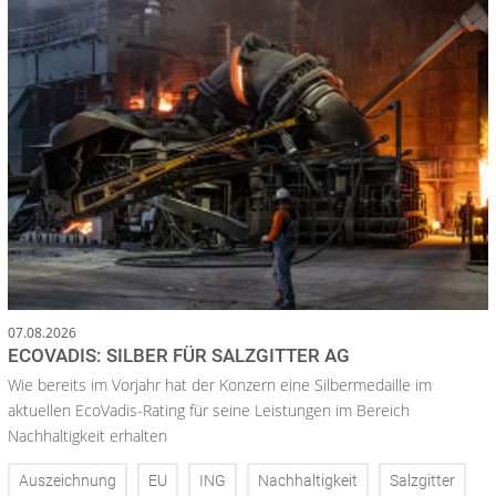
07.08.2026
ECOVADIS: SILBER FÜR SALZGITTER AG
Wie bereits im Vorjahr hat der Konzern eine Silbermedaille im
aktuellen EcoVadis-Rating für seine Leistungen im Bereich
Nachhaltigkeit erhalten
Auszeichnung
EU
ING
Nachhaltigkeit
Salzgitter