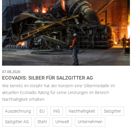
07.08.2026
ECOVADIS: SILBER FÜR SALZGITTER AG
Wie bereits im Vorjahr hat der Konzern eine Silbermedaille im
aktuellen EcoVadis-Rating für seine Leistungen im Bereich
Nachhaltigkeit erhalten
Auszeichnung
EU
ING
Nachhaltigkeit
Salzgitter
Salzgitter AG
Stahl
Umwelt
Unternehmen