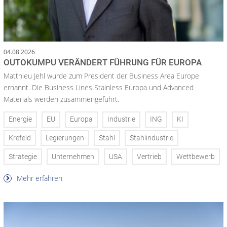
04.08.2026
OUTOKUMPU VERÄNDERT FÜHRUNG FÜR EUROPA
Matthieu Jehl wurde zum President der Business Area Europe
ernannt. Die Business Lines Stainless Europa und Advanced
Materials werden zusammengeführt.
Energie
EU
Europa
Industrie
ING
KI
Krefeld
Legierungen
Stahl
Stahlindustrie
Strategie
Unternehmen
USA
Vertrieb
Wettbewerb
Mehr erfahren