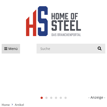
S
Menü
- Anzeige -
Home
Artikel