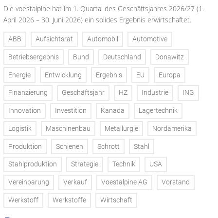
Die voestalpine hat im 1. Quartal des Geschäftsjahres 2026/27 (1.
April 2026 – 30. Juni 2026) ein solides Ergebnis erwirtschaftet.
ABB
Aufsichtsrat
Automobil
Automotive
Betriebsergebnis
Bund
Deutschland
Donawitz
Energie
Entwicklung
Ergebnis
EU
Europa
Finanzierung
Geschäftsjahr
HZ
Industrie
ING
Innovation
Investition
Kanada
Lagertechnik
Logistik
Maschinenbau
Metallurgie
Nordamerika
Produktion
Schienen
Schrott
Stahl
Stahlproduktion
Strategie
Technik
USA
Vereinbarung
Verkauf
Voestalpine AG
Vorstand
Werkstoff
Werkstoffe
Wirtschaft