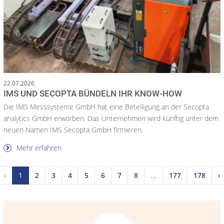
22.07.2026
IMS UND SECOPTA BÜNDELN IHR KNOW-HOW
Die IMS Messsysteme GmbH hat eine Beteiligung an der Secopta
analytics GmbH erworben. Das Unternehmen wird künftig unter dem
neuen Namen IMS Secopta GmbH firmieren.
Mehr erfahren
‹
1
2
3
4
5
6
7
8
...
177
178
›