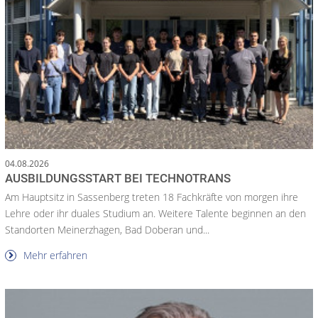
04.08.2026
AUSBILDUNGSSTART BEI TECHNOTRANS
Am Hauptsitz in Sassenberg treten 18 Fachkräfte von morgen ihre
Lehre oder ihr duales Studium an. Weitere Talente beginnen an den
Standorten Meinerzhagen, Bad Doberan und...
Mehr erfahren