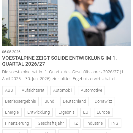
06.08.2026
VOESTALPINE ZEIGT SOLIDE ENTWICKLUNG IM 1.
QUARTAL 2026/27
Die voestalpine hat im 1. Quartal des Geschäftsjahres 2026/27 (1.
April 2026 – 30. Juni 2026) ein solides Ergebnis erwirtschaftet.
ABB
Aufsichtsrat
Automobil
Automotive
Betriebsergebnis
Bund
Deutschland
Donawitz
Energie
Entwicklung
Ergebnis
EU
Europa
Finanzierung
Geschäftsjahr
HZ
Industrie
ING