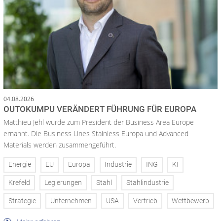
04.08.2026
OUTOKUMPU VERÄNDERT FÜHRUNG FÜR EUROPA
Matthieu Jehl wurde zum President der Business Area Europe
ernannt. Die Business Lines Stainless Europa und Advanced
Materials werden zusammengeführt.
Energie
EU
Europa
Industrie
ING
KI
Krefeld
Legierungen
Stahl
Stahlindustrie
Strategie
Unternehmen
USA
Vertrieb
Wettbewerb