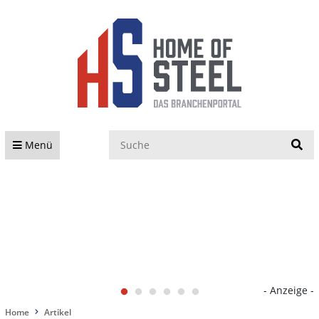
S
Menü
- Anzeige -
Home
Artikel