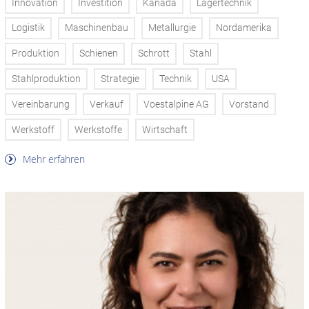
Innovation
Investition
Kanada
Lagertechnik
Logistik
Maschinenbau
Metallurgie
Nordamerika
Produktion
Schienen
Schrott
Stahl
Stahlproduktion
Strategie
Technik
USA
Vereinbarung
Verkauf
Voestalpine AG
Vorstand
Werkstoff
Werkstoffe
Wirtschaft
Mehr erfahren