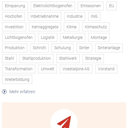
Einsparung
Elektrolichtbogenofen
Emissionen
EU
Hochofen
Inbetriebnahme
Industrie
ING
Investition
Kernaggregate
Klima
Klimaschutz
Lichtbogenofen
Logistik
Metallurgie
Montage
Produktion
Schrott
Schulung
Sinter
Sinteranlage
Stahl
Stahlproduktion
Stahlwerk
Strategie
Transformation
Umwelt
Voestalpine AG
Vorstand
Weiterbildung
Mehr erfahren