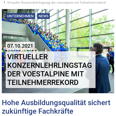
Virtueller Konzernlehrlingstag der voestalpine mit Teilnehmerrekord
UNTERNEHMEN
NEWS
07.10.2021
VIRTUELLER
KONZERNLEHRLINGSTAG
DER VOESTALPINE MIT
TEILNEHMERREKORD
Hohe Ausbildungsqualität sichert
zukünftige Fachkräfte