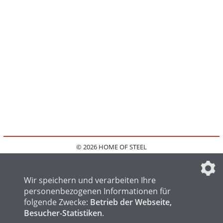
© 2026 HOME OF STEEL
HOME
KONTAKT
MEDIADATEN
DATENSCHUTZ
IMPRESSUM
FAQ
DATENSCHUTZEINSTELLUNGEN
Wir speichern und verarbeiten Ihre
personenbezogenen Informationen für
folgende Zwecke:
Betrieb der Webseite,
Besucher-Statistiken
.
HOME OF WELDING
HOME OF FOUNDRY