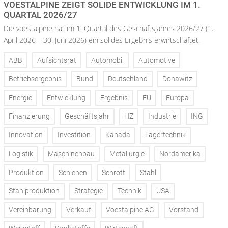
VOESTALPINE ZEIGT SOLIDE ENTWICKLUNG IM 1.
QUARTAL 2026/27
Die voestalpine hat im 1. Quartal des Geschäftsjahres 2026/27 (1.
April 2026 – 30. Juni 2026) ein solides Ergebnis erwirtschaftet.
ABB
Aufsichtsrat
Automobil
Automotive
Betriebsergebnis
Bund
Deutschland
Donawitz
Energie
Entwicklung
Ergebnis
EU
Europa
Finanzierung
Geschäftsjahr
HZ
Industrie
ING
Innovation
Investition
Kanada
Lagertechnik
Logistik
Maschinenbau
Metallurgie
Nordamerika
Produktion
Schienen
Schrott
Stahl
Stahlproduktion
Strategie
Technik
USA
Vereinbarung
Verkauf
Voestalpine AG
Vorstand