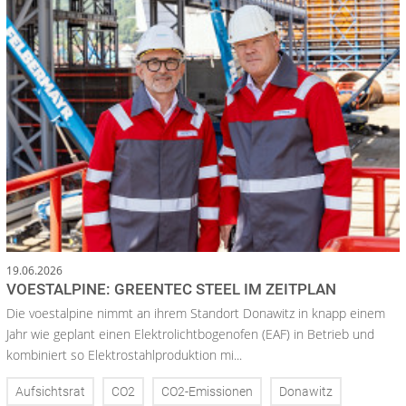
19.06.2026
VOESTALPINE: GREENTEC STEEL IM ZEITPLAN
Die voestalpine nimmt an ihrem Standort Donawitz in knapp einem
Jahr wie geplant einen Elektrolichtbogenofen (EAF) in Betrieb und
kombiniert so Elektrostahlproduktion mi...
Aufsichtsrat
CO2
CO2-Emissionen
Donawitz