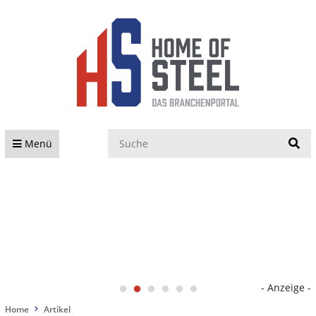
S
Menü
- Anzeige -
Home
Artikel