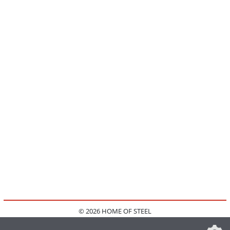
© 2026 HOME OF STEEL
HOME
KONTAKT
MEDIADATEN
DATENSCHUTZ
IMPRESSUM