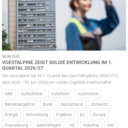
06.08.2026
VOESTALPINE ZEIGT SOLIDE ENTWICKLUNG IM 1.
QUARTAL 2026/27
Die voestalpine hat im 1. Quartal des Geschäftsjahres 2026/27 (1.
April 2026 – 30. Juni 2026) ein solides Ergebnis erwirtschaftet.
ABB
Aufsichtsrat
Automobil
Automotive
Betriebsergebnis
Bund
Deutschland
Donawitz
Energie
Entwicklung
Ergebnis
EU
Europa
Finanzierung
Geschäftsjahr
HZ
Industrie
ING