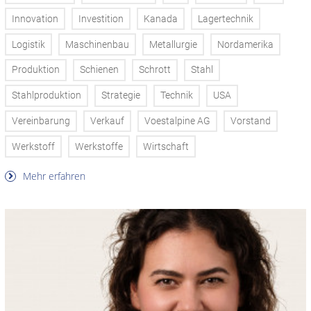
Innovation
Investition
Kanada
Lagertechnik
Logistik
Maschinenbau
Metallurgie
Nordamerika
Produktion
Schienen
Schrott
Stahl
Stahlproduktion
Strategie
Technik
USA
Vereinbarung
Verkauf
Voestalpine AG
Vorstand
Werkstoff
Werkstoffe
Wirtschaft
Mehr erfahren