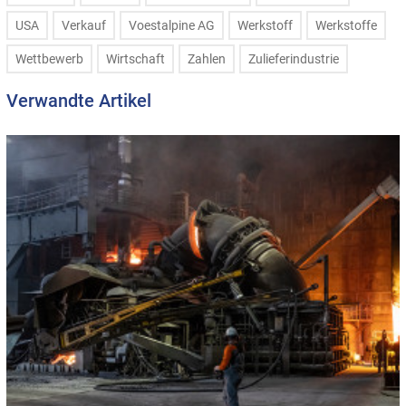
USA
Verkauf
Voestalpine AG
Werkstoff
Werkstoffe
Wettbewerb
Wirtschaft
Zahlen
Zulieferindustrie
Verwandte Artikel