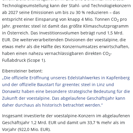
Technologieumstellung kann der Stahl- und Technologiekonzern
ab 2027 seine Emissionen um bis zu 30 % reduzieren – das
entspricht einer Einsparung von knapp 4 Mio. Tonnen CO
pro
2
Jahr. greentec steel ist damit das größte Klimaschutzprogramm
in Österreich. Das Investitionsvolumen beträgt rund 1,5 Mrd.
EUR. Die weiterverarbeitenden Divisionen der voestalpine, die
etwas mehr als die Hälfte des Konzernumsatzes erwirtschaften,
haben einen nahezu vernachlässigbaren direkten CO
-
2
Fußabdruck (Scope 1).
Eibensteiner betont:
„Die offizielle Eröffnung unseres Edelstahlwerkes in Kapfenberg
und der offizielle Baustart für greentec steel in Linz und
Donawitz haben eine besondere strategische Bedeutung für die
Zukunft der voestalpine. Das abgelaufene Geschäftsjahr kann
daher durchaus als historisch betrachtet werden.“
Insgesamt investierte der voestalpine-Konzern im abgelaufenen
Geschäftsjahr 1,2 Mrd. EUR und damit um 33,7 % mehr als im
Vorjahr (922,0 Mio. EUR).