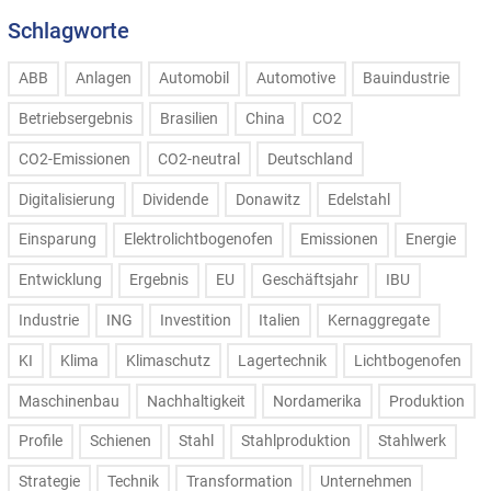
Schlagworte
ABB
Anlagen
Automobil
Automotive
Bauindustrie
Betriebsergebnis
Brasilien
China
CO2
CO2-Emissionen
CO2-neutral
Deutschland
Digitalisierung
Dividende
Donawitz
Edelstahl
Einsparung
Elektrolichtbogenofen
Emissionen
Energie
Entwicklung
Ergebnis
EU
Geschäftsjahr
IBU
Industrie
ING
Investition
Italien
Kernaggregate
KI
Klima
Klimaschutz
Lagertechnik
Lichtbogenofen
Maschinenbau
Nachhaltigkeit
Nordamerika
Produktion
Profile
Schienen
Stahl
Stahlproduktion
Stahlwerk
Strategie
Technik
Transformation
Unternehmen