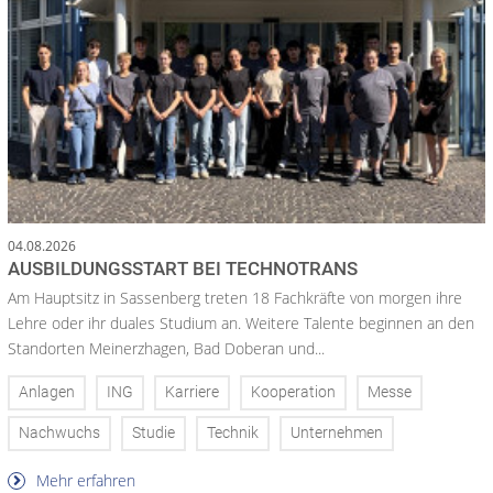
04.08.2026
AUSBILDUNGSSTART BEI TECHNOTRANS
Am Hauptsitz in Sassenberg treten 18 Fachkräfte von morgen ihre
Lehre oder ihr duales Studium an. Weitere Talente beginnen an den
Standorten Meinerzhagen, Bad Doberan und...
Anlagen
ING
Karriere
Kooperation
Messe
Nachwuchs
Studie
Technik
Unternehmen
Mehr erfahren