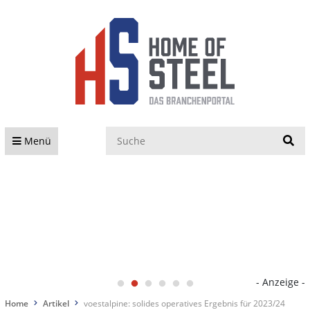
S
Menü
- Anzeige -
Home
Artikel
voestalpine: solides operatives Ergebnis für 2023/24