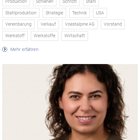
Produktion
Schienen
Schrott
Stahl
Stahlproduktion
Strategie
Technik
USA
Vereinbarung
Verkauf
Voestalpine AG
Vorstand
Werkstoff
Werkstoffe
Wirtschaft
Mehr erfahren