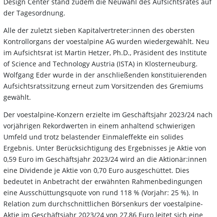
Design Center stand zudem die Neuwahl des Aufsichtsrates auf
der Tagesordnung.
Alle der zuletzt sieben Kapitalvertreter:innen des obersten
Kontrollorgans der voestalpine AG wurden wiedergewählt. Neu
im Aufsichtsrat ist Martin Hetzer, Ph.D., Präsident des Institute
of Science and Technology Austria (ISTA) in Klosterneuburg.
Wolfgang Eder wurde in der anschließenden konstituierenden
Aufsichtsratssitzung erneut zum Vorsitzenden des Gremiums
gewählt.
Der voestalpine-Konzern erzielte im Geschäftsjahr 2023/24 nach
vorjährigen Rekordwerten in einem anhaltend schwierigen
Umfeld und trotz belastender Einmaleffekte ein solides
Ergebnis. Unter Berücksichtigung des Ergebnisses je Aktie von
0,59 Euro im Geschäftsjahr 2023/24 wird an die Aktionär:innen
eine Dividende je Aktie von 0,70 Euro ausgeschüttet. Dies
bedeutet in Anbetracht der erwähnten Rahmenbedingungen
eine Ausschüttungsquote von rund 118 % (Vorjahr: 25 %). In
Relation zum durchschnittlichen Börsenkurs der voestalpine-
Aktie im Geschäftsjahr 2023/24 von 27,86 Euro leitet sich eine