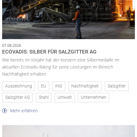
07.08.2026
ECOVADIS: SILBER FÜR SALZGITTER AG
Wie bereits im Vorjahr hat der Konzern eine Silbermedaille im
aktuellen EcoVadis-Rating für seine Leistungen im Bereich
Nachhaltigkeit erhalten
Auszeichnung
EU
ING
Nachhaltigkeit
Salzgitter
Salzgitter AG
Stahl
Umwelt
Unternehmen
Mehr erfahren