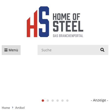
S
Menü
- Anzeige -
Home
Artikel