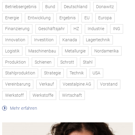
Betriebsergebnis
Bund
Deutschland
Donawitz
Energie
Entwicklung
Ergebnis
EU
Europa
Finanzierung
Geschäftsjahr
HZ
Industrie
ING
Innovation
Investition
Kanada
Lagertechnik
Logistik
Maschinenbau
Metallurgie
Nordamerika
Produktion
Schienen
Schrott
Stahl
Stahlproduktion
Strategie
Technik
USA
Vereinbarung
Verkauf
Voestalpine AG
Vorstand
Werkstoff
Werkstoffe
Wirtschaft
Mehr erfahren