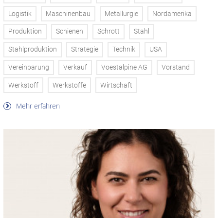
Logistik
Maschinenbau
Metallurgie
Nordamerika
Produktion
Schienen
Schrott
Stahl
Stahlproduktion
Strategie
Technik
USA
Vereinbarung
Verkauf
Voestalpine AG
Vorstand
Werkstoff
Werkstoffe
Wirtschaft
Mehr erfahren