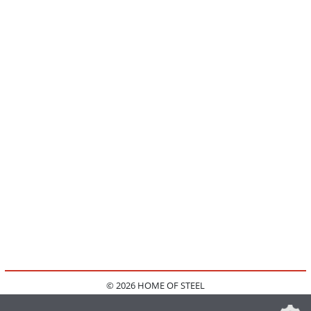
© 2026 HOME OF STEEL
HOME
KONTAKT
MEDIADATEN
DATENSCHUTZ
IMPRESSUM