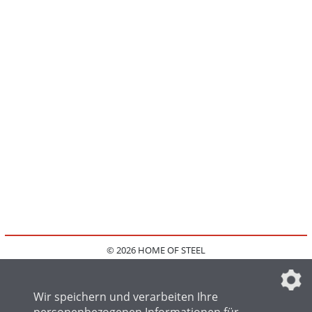
© 2026 HOME OF STEEL
HOME
KONTAKT
MEDIADATEN
DATENSCHUTZ
IMPRESSUM
FAQ
DATENSCHUTZEINSTELLUNGEN
Wir speichern und verarbeiten Ihre