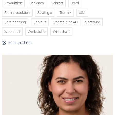
Produktion
Schienen
Schrott
Stahl
Stahlproduktion
Strategie
Technik
USA
Vereinbarung
Verkauf
Voestalpine AG
Vorstand
Werkstoff
Werkstoffe
Wirtschaft
Mehr erfahren