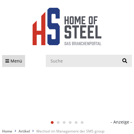
S
Menü
- Anzeige -
Home
Artikel
Wechsel im Management der SMS group