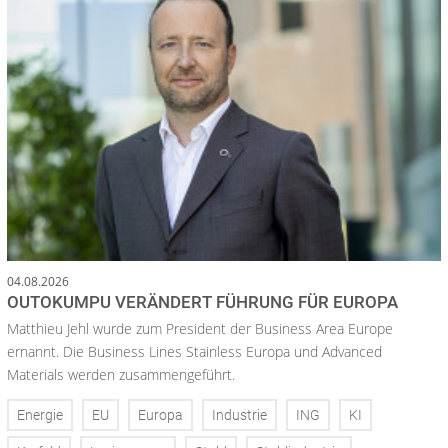
04.08.2026
OUTOKUMPU VERÄNDERT FÜHRUNG FÜR EUROPA
Matthieu Jehl wurde zum President der Business Area Europe
ernannt. Die Business Lines Stainless Europa und Advanced
Materials werden zusammengeführt.
Energie
EU
Europa
Industrie
ING
KI